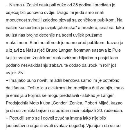
– Nismo u Zenici nastupali duže od 35 godina i predivan je
osjećaj biti ponovno ovdje. Drago mi je da smo imali
mogućnost svirati i zajedno pjevati sa zeničkom publikom. Na
našim koncertima je uvijek „atomska“ atmosfera, snažna. Iako
su iza nas brojne decenije na sceni uvijek pružamo
maksimum. Starimo ali ne drijemamo pred publikom -kazao je
u izjavi za Našu riječ Bruno Langer, frontman sastava iz Pule
koji je svojom žestokom rock svirkom hiljadama posjetilaca
podario nesvakidašnju zabavu te dodao da „rock ‘n roll“ još
uvijek živi.
– Ima jako puno novih, mladih bendova samo im je potrebno
dati šansu. Teško je u elektronskim medijima čuti za njih, malo
je emisija u kojima se mogu predstaviti -istakao je Langer.
Predsjednik Moto kluba „Condor“ Zenica, Robert Mijač, kazao
je da su zenički bajkeri na odličan način obilježili 20. rođendan.
– Potrudili smo se i doveli zvučna imena iako nije bilo
jednostavno organizovati ovakav događaj. Vjerujem da su se