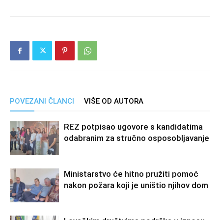
POVEZANI ČLANCI
VIŠE OD AUTORA
REZ potpisao ugovore s kandidatima
odabranim za stručno osposobljavanje
Ministarstvo će hitno pružiti pomoć
nakon požara koji je uništio njihov dom