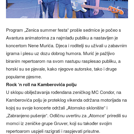
Program „Zenica summer festa“ prošle sedmice je počeo s
Avantura animatorima za najmlađu publiku a nastavljen je
koncertom Nene Murića. Djeca i roditelji su uživali u zabavnim
igrama i plesu uz dozu dobrog humora. Murić je pažljivo
biranim repertoarom na svom nastupu rasplesao publiku, a
horski su se pjevale, kako njegove autorske, tako i druge
popularne pjesme.
Rock ‘n roll na Kamberovića polju
U sklopu obilježavanja rođendana zeničkog MC Condor, na
Kamberovića polju je proteklog vikenda održana motorijada na
kojoj su svoje koncerte održali „Atomsko sklonište“ i
„Zabranjeno pušenje“. Odličnu uvertiru za „Atomce“ priredili su
momci iz zeničke grupe Gruver, koji su također svojim
repertoarom uspjeli razigrati i raspjevati prisutne.