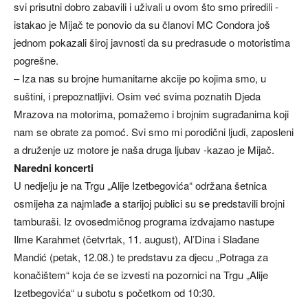
svi prisutni dobro zabavili i uživali u ovom što smo priredili -
istakao je Mijač te ponovio da su članovi MC Condora još
jednom pokazali široj javnosti da su predrasude o motoristima
pogrešne.
– Iza nas su brojne humanitarne akcije po kojima smo, u
suštini, i prepoznatljivi. Osim već svima poznatih Djeda
Mrazova na motorima, pomažemo i brojnim sugrađanima koji
nam se obrate za pomoć. Svi smo mi porodični ljudi, zaposleni
a druženje uz motore je naša druga ljubav -kazao je Mijač.
Naredni koncerti
U nedjelju je na Trgu „Alije Izetbegovića“ održana šetnica
osmijeha za najmlađe a starijoj publici su se predstavili brojni
tamburaši. Iz ovosedmičnog programa izdvajamo nastupe
Ilme Karahmet (četvrtak, 11. august), Al’Dina i Slađane
Mandić (petak, 12.08.) te predstavu za djecu „Potraga za
konačištem“ koja će se izvesti na pozornici na Trgu „Alije
Izetbegovića“ u subotu s početkom od 10:30.