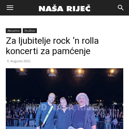
Naša
Aktuelno
Društvo
riječ
Za ljubitelje rock ‘n rolla
koncerti za pamćenje
Zenica
9. Augusta 2022.