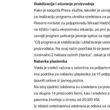
Stabilizacija i očuvanje proizvodnje
Kako je saopćila Press služba, također je usvo
za realizaciju programa utroška sredstava za poti
Resorni ministar za poljoprivredu Mirsad Hadžić
na tržištu i opću ekonomsku situaciju, po prvi pu
usvojili program poticanja jesenje sjetve za reg
“Cilj programa je stabilizacija i ublažavanje usl
proizvođača. Na ovaj način podržala bi se jesenj
minimalno 2 hektara ozimih žitarica”, rekao je 
Nabavka plastenika
Vlada je vodeći računa o uslovima za poljoprivr
ime podrške za nabavku plastenika za 15 poljopri
ispunili uslove iz javnog poziva.
Na istoj sjednici odobrena su sredstava za preo
za ukupno 14 proizvodni farmi, kao i sredstva za
pasmina životinja u iznosu od 20.000 KM.
Iz oblasti veterinarstva odobrena je odluka za 