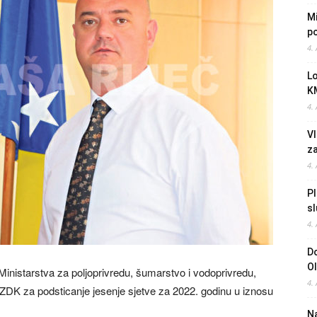
Mi
po
4.
L
K
4.
Vl
z
4.
Pl
sl
4.
Do
O
inistarstva za poljoprivredu, šumarstvo i vodoprivredu,
4.
ZDK za podsticanje jesenje sjetve za 2022. godinu u iznosu
Na