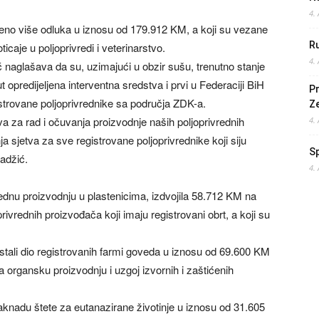
4.
jeno više odluka u iznosu od 179.912 KM, a koji su vezane
Ru
caje u poljoprivredi i veterinarstvo.
4.
 naglašava da su, uzimajući u obzir sušu, trenutno stanje
t opredijeljena interventna sredstva i prvi u Federaciji BiH
Pr
istrovane poljoprivrednike sa područja ZDK-a.
Z
ova za rad i očuvanja proizvodnje naših poljoprivrednih
4.
a sjetva za sve registrovane poljoprivrednike koji siju
S
Hadžić.
4.
ednu proizvodnju u plastenicima, izdvojila 58.712 KM na
vrednih proizvođača koji imaju registrovani obrt, a koji su
stali dio registrovanih farmi goveda u iznosu od 69.600 KM
 organsku proizvodnju i uzgoj izvornih i zaštićenih
naknadu štete za eutanazirane životinje u iznosu od 31.605