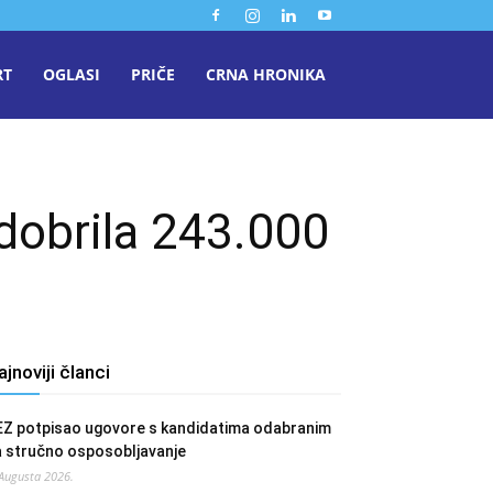
RT
OGLASI
PRIČE
CRNA HRONIKA
dobrila 243.000
ajnoviji članci
EZ potpisao ugovore s kandidatima odabranim
a stručno osposobljavanje
 Augusta 2026.