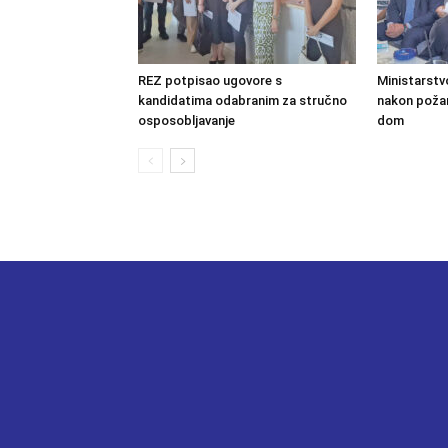
REZ potpisao ugovore s
Ministarstv
kandidatima odabranim za stručno
nakon požara
osposobljavanje
dom