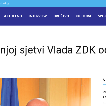
rketing
aša
AKTUELNO
INTERVIEW
DRUŠTVO
KULTURA
SPO
iječ
njoj sjetvi Vlada ZDK o
enica
N
R
z
4.