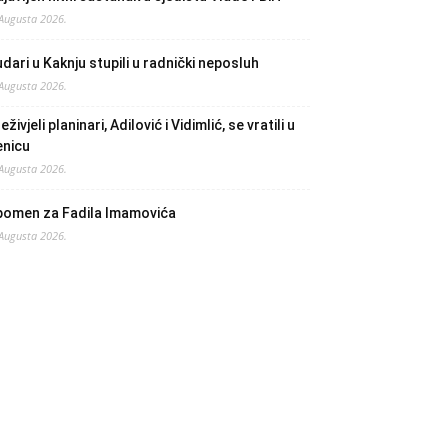
 Augusta 2026.
dari u Kaknju stupili u radnički neposluh
 Augusta 2026.
eživjeli planinari, Adilović i Vidimlić, se vratili u
enicu
 Augusta 2026.
pomen za Fadila Imamovića
 Augusta 2026.