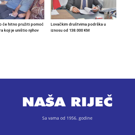
o će hitno pružiti pomoć
Lovačkim društvima podrška u
 koji je uništio njihov
iznosu od 138.000 KM
Sa vama od 1956. godine