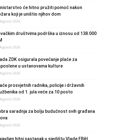
nistarstvo će hitno pružiti pomoć nakon
žara koji je uništio njihov dom
 Augusta 2026.
ovačkim društvima podrška u iznosu od 138.000
M
 Augusta 2026.
ada ZDK osigurala povećanje plaće za
aposlene u ustanovama kulture
 Augusta 2026.
aće prosvjetnih radnika, policije i državnih
užbenika od 1. jula veće za 10 posto
 Augusta 2026.
bra saradnja za bolju budućnost svih građana
lova
 Augusta 2026.
javljen hitni sastanak u sjedištu Vlade FBiH