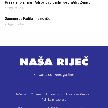
Preživjeli planinari, Adilović i Vidimlić, se vratili u Zenicu
4. Augusta 2026.
Spomen za Fadila Imamovića
4. Augusta 2026.
Sa vama od 1956. godine
Početna
O nama
Impressum
Pravila korištenja
Politika privatnosti
© Sva prava zadržava NIPD "Naša riječ" d.o.o. Zenica.