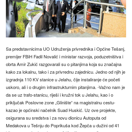
Sa predstavnicima UO Udruženja privrednika i Općine Tešanj,
premijer FBiH Fadil Novalić i ministar razvoja, poduzetništva i
obrta Amir Zukić razgovarali su o pitanjima koja su značajna
kako za lokalnu, tako i za privrednu zajednicu. Jedno od njih je
izgradnja 110 KV stanice u Jelahu, čije instaliranje će početi
uskoro, ali i o drugim infrastrukturnim pitanjima. -Važno nam je
da se uz trafo-stanicu, riješi i kružni tok u Jelahu, kao i o
priključak Poslovne zone „Glinište“ na magistralnu cestu-
kazao je općinski načelnik Suad Huskić. Uz ove projekte,
osigurana su sredstva i za novu dionicu Autoputa od
Medakova u Tešnju do Poprikuša kod Žepča u dužini od 41