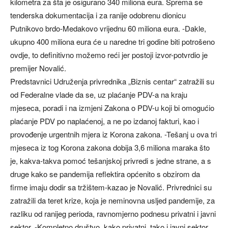
kilometra za šta je osigurano 340 miliona eura. Sprema se
tenderska dokumentacija i za ranije odobrenu dionicu
Putnikovo brdo-Medakovo vrijednu 60 miliona eura. -Dakle,
ukupno 400 miliona eura će u naredne tri godine biti potrošeno
ovdje, to definitivno možemo reći jer postoji izvor-potvrdio je
premijer Novalić.
Predstavnici Udruženja privrednika „Biznis centar“ zatražili su
od Federalne vlade da se, uz plaćanje PDV-a na kraju
mjeseca, poradi i na izmjeni Zakona o PDV-u koji bi omogućio
plaćanje PDV po naplaćenoj, a ne po izdanoj fakturi, kao i
provođenje urgentnih mjera iz Korona zakona. -Tešanj u ova tri
mjeseca iz tog Korona zakona dobija 3,6 miliona maraka što
je, kakva-takva pomoć tešanjskoj privredi s jedne strane, a s
druge kako se pandemija reflektira općenito s obzirom da
firme imaju dodir sa tržištem-kazao je Novalić. Privrednici su
zatražili da teret krize, koja je neminovna usljed pandemije, za
razliku od ranijeg perioda, ravnomjerno podnesu privatni i javni
sektor. -Kompletno društvo, kako privatni, tako i javni sektor,