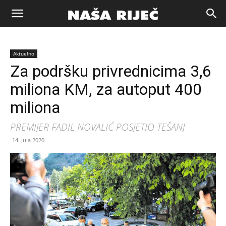
Naša
Aktuelno
riječ
Za podršku privrednicima 3,6
miliona KM, za autoput 400
Zenica
miliona
PREMIJER FADIL NOVALIĆ POSJETIO TEŠANJ
14. Jula 2020.