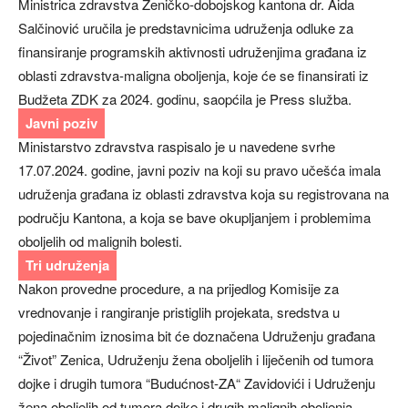
Ministrica zdravstva Zeničko-dobojskog kantona dr. Aida
Salčinović uručila je predstavnicima udruženja odluke za
finansiranje programskih aktivnosti udruženjima građana iz
oblasti zdravstva-maligna oboljenja, koje će se finansirati iz
Budžeta ZDK za 2024. godinu, saopćila je Press služba.
Javni poziv
Ministarstvo zdravstva raspisalo je u navedene svrhe
17.07.2024. godine, javni poziv na koji su pravo učešća imala
udruženja građana iz oblasti zdravstva koja su registrovana na
području Kantona, a koja se bave okupljanjem i problemima
oboljelih od malignih bolesti.
Tri udruženja
Nakon provedne procedure, a na prijedlog Komisije za
vrednovanje i rangiranje pristiglih projekata, sredstva u
pojedinačnim iznosima bit će doznačena Udruženju građana
“Život” Zenica, Udruženju žena oboljelih i liječenih od tumora
dojke i drugih tumora “Budućnost-ZA“ Zavidovići i Udruženju
žena oboljelih od tumora dojke i drugih malignih oboljenja