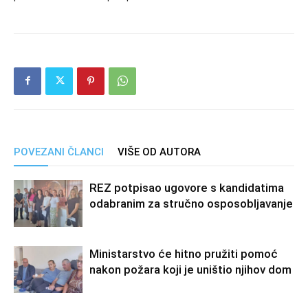
POVEZANI ČLANCI
VIŠE OD AUTORA
REZ potpisao ugovore s kandidatima
odabranim za stručno osposobljavanje
Ministarstvo će hitno pružiti pomoć
nakon požara koji je uništio njihov dom