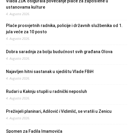
Vlada ZDK osigurala povećanje plaće za zaposlene u
ustanovama kulture
4. Augusta 2026.
Plaće prosvjetnih radnika, policije i državnih službenika od 1.
jula veće za 10 posto
4. Augusta 2026.
Dobra saradnja za bolju budućnost svih građana Olova
4. Augusta 2026.
Najavljen hitni sastanak u sjedištu Vlade FBiH
4. Augusta 2026.
Rudari u Kaknju stupili u radnički neposluh
4. Augusta 2026.
Preživjeli planinari, Adilović i Vidimlić, se vratili u Zenicu
4. Augusta 2026.
Spomen za Fadila Imamovića