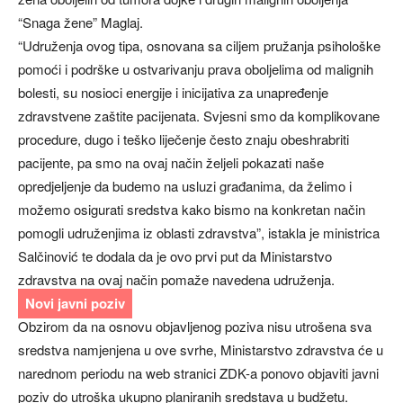
“Snaga žene” Maglaj.
“Udruženja ovog tipa, osnovana sa ciljem pružanja psihološke
pomoći i podrške u ostvarivanju prava oboljelima od malignih
bolesti, su nosioci energije i inicijativa za unapređenje
zdravstvene zaštite pacijenata. Svjesni smo da komplikovane
procedure, dugo i teško liječenje često znaju obeshrabriti
pacijente, pa smo na ovaj način željeli pokazati naše
opredjeljenje da budemo na usluzi građanima, da želimo i
možemo osigurati sredstva kako bismo na konkretan način
pomogli udruženjima iz oblasti zdravstva”, istakla je ministrica
Salčinović te dodala da je ovo prvi put da Ministarstvo
zdravstva na ovaj način pomaže navedena udruženja.
Novi javni poziv
Obzirom da na osnovu objavljenog poziva nisu utrošena sva
sredstva namjenjena u ove svrhe, Ministarstvo zdravstva će u
narednom periodu na web stranici ZDK-a ponovo objaviti javni
poziv do utroška ukupno planiranih sredstava u budžetu.