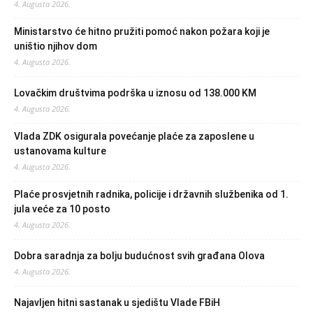
4. Augusta 2026.
Ministarstvo će hitno pružiti pomoć nakon požara koji je
uništio njihov dom
4. Augusta 2026.
Lovačkim društvima podrška u iznosu od 138.000 KM
4. Augusta 2026.
Vlada ZDK osigurala povećanje plaće za zaposlene u
ustanovama kulture
4. Augusta 2026.
Plaće prosvjetnih radnika, policije i državnih službenika od 1.
jula veće za 10 posto
4. Augusta 2026.
Dobra saradnja za bolju budućnost svih građana Olova
4. Augusta 2026.
Najavljen hitni sastanak u sjedištu Vlade FBiH