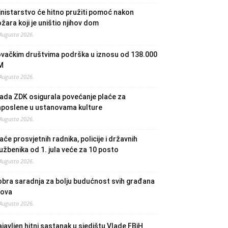
nistarstvo će hitno pružiti pomoć nakon
žara koji je uništio njihov dom
 Augusta 2026.
ovačkim društvima podrška u iznosu od 138.000
M
 Augusta 2026.
ada ZDK osigurala povećanje plaće za
aposlene u ustanovama kulture
 Augusta 2026.
aće prosvjetnih radnika, policije i državnih
užbenika od 1. jula veće za 10 posto
 Augusta 2026.
bra saradnja za bolju budućnost svih građana
lova
 Augusta 2026.
javljen hitni sastanak u sjedištu Vlade FBiH