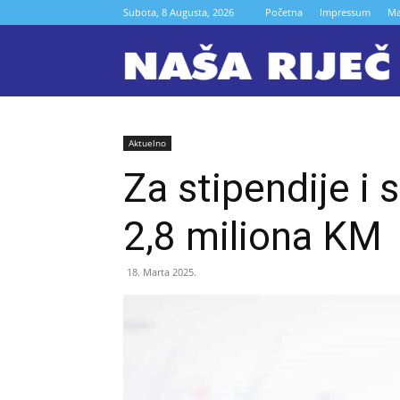
Subota, 8 Augusta, 2026
Početna
Impressum
Ma
N
r
Aktuelno
Za stipendije i
Z
2,8 miliona KM
18. Marta 2025.