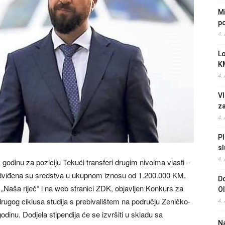
Mi
po
4.
L
K
4.
Vl
z
4.
Pl
sl
4.
dinu za poziciju Tekući transferi drugim nivoima vlasti –
redviđena su sredstva u ukupnom iznosu od 1.200.000 KM.
Do
u „Naša riječ“ i na web stranici ZDK, objavljen Konkurs za
O
drugog ciklusa studija s prebivalištem na području Zeničko-
4.
nu. Dodjela stipendija će se izvršiti u skladu sa
Na