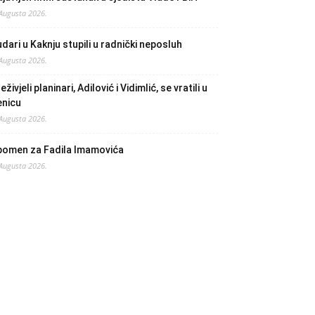
 Augusta 2026.
dari u Kaknju stupili u radnički neposluh
 Augusta 2026.
eživjeli planinari, Adilović i Vidimlić, se vratili u
enicu
 Augusta 2026.
pomen za Fadila Imamovića
 Augusta 2026.