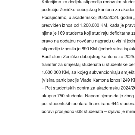
Kriterijima za dodjelu stipendija redovnim stude
području Zeničko-dobojskog kantona za akade
Podsjećamo, u akademskoj 2023/2024. godini „T
predviđen iznos od 1.200.000 KM, kada je pravo
njima je i 69 studenta koji studiraju deficitarna
pravo na dodatnu novčanu nagradu u visini jedne
stipendije iznosila je 890 KM (jednokratna isplat
Budžetom Zeničko-dobojskog kantona za 2025. go
transfer za smještaj studenata u studentske c
1.600.000 KM, sa kojeg subvencioniraju smještaj
(visina participacije Vlade Kantona iznosi 249
– Pet studentskih centra za akademsku 2024/202
ukupno 750 studenta. Napominjemo da je zbog 
pet studentskih centara finansirano 644 studena
boravi prosječno 638 studenata – izjavio je mini