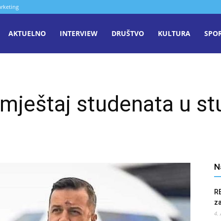
rketing
aša
AKTUELNO
INTERVIEW
DRUŠTVO
KULTURA
SPO
iječ
 smještaj studenata u s
enica
N
R
z
4.