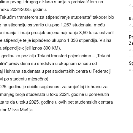
ntima prvog i drugog ciklusa studija s prebivalištem na
4.
msku 2024/2025. godinu.
ekućim transferom za stipendiranje studenata“ također bio
Ru
 na stipendiju ostvarilo ukupno 1.267 studenata, među
4.
 zanimanja i imaju prosjek ocjena najmanje 8,50 te su ostvarili
Pr
 stipendije te je isplaćeno ukupno 1.336 stipendija. Visina
Z
a stipendije-cijeli iznos 890 KM).
4.
dinu za poziciju Tekući transferi pojedincima – „Tekući
entre“ predviđena su sredstva u ukupnom iznosu od
S
 i ishrana studenata u pet studentskih centra u Federaciji
4.
 KM po studentu mjesečno).
5. godinu je dobilo saglasnost za smještaj i ishranu za
manjeg broja studenata u toku 2024. godine u pomenutih
ta te da u toku 2025. godine u ovih pet studentskih centara
star Mirza Mušija.