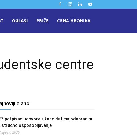
RT
OGLASI
PRIČE
CRNA HRONIKA
tudentske centre
ajnoviji članci
EZ potpisao ugovore s kandidatima odabranim
a stručno osposobljavanje
 Augusta 2026.