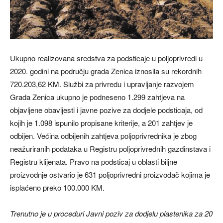
Ukupno realizovana sredstva za podsticaje u poljoprivredi u
2020. godini na području grada Zenica iznosila su rekordnih
720.203,62 KM. Službi za privredu i upravljanje razvojem
Grada Zenica ukupno je podneseno 1.299 zahtjeva na
objavljene obavijesti i javne pozive za dodjele podsticaja, od
kojih je 1.098 ispunilo propisane kriterije, a 201 zahtjev je
odbijen. Većina odbijenih zahtjeva poljoprivrednika je zbog
neažuriranih podataka u Registru poljoprivrednih gazdinstava i
Registru klijenata. Pravo na podsticaj u oblasti biljne
proizvodnje ostvario je 631 poljoprivredni proizvođač kojima je
isplaćeno preko 100.000 KM.
Trenutno je u proceduri Javni poziv za dodjelu plastenika za 20