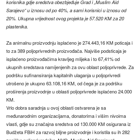
korisnika gdje sredstva obezbjeđuje Grad i „Muslim Aid
Sarajevo“ u iznosu od po 40%, a sami korisnici u iznosu od
20%. Ukupna vrijednost ovog projekta je 57.520 KM za 20
plastenika.
Za animalnu proizvodnju isplaćeno je 274.443,16 KM poticaja i
to za 389 poljoprivrednih proizvođača. Najviše podsticaja je
isplaćeno proizvođačima kravljeg mlijeka i to 67,41% od
ukupnih sredstava namijenjenih za ovu oblast poljoprivrede. Za
podršku sufinansiranja kapitalnih ulaganja u poljoprivredi
utrošeno je ukupno 63.108,16 KM, od čega je za podršku
proširenja proizvodnje u oblasti poljoprivrede isplaćeno 24.000
KM.
Vrlo dobra saradnja u ovoj oblasti ostvarena je sa
međunarodnim organizacijama, donatorima i višim nivoima
vlasti, gdje su značajna sredstva od 130.000 KM osigurana iz
Budžeta FBiH za razvoj biljne proizvodnje i koristila su ih 282