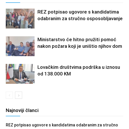
REZ potpisao ugovore s kandidatima
odabranim za stručno osposobljavanje
Ministarstvo će hitno pružiti pomoć
nakon požara koji je uništio njihov dom
Lovačkim društvima podrška u iznosu
od 138.000 KM
Najnoviji članci
REZ potpisao ugovore s kandidatima odabranim za stručno