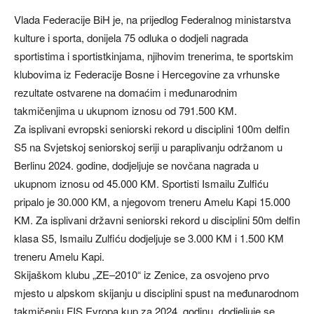
Vlada Federacije BiH je, na prijedlog Federalnog ministarstva
kulture i sporta, donijela 75 odluka o dodjeli nagrada
sportistima i sportistkinjama, njihovim trenerima, te sportskim
klubovima iz Federacije Bosne i Hercegovine za vrhunske
rezultate ostvarene na domaćim i međunarodnim
takmičenjima u ukupnom iznosu od 791.500 KM.
Za isplivani evropski seniorski rekord u disciplini 100m delfin
S5 na Svjetskoj seniorskoj seriji u paraplivanju održanom u
Berlinu 2024. godine, dodjeljuje se novčana nagrada u
ukupnom iznosu od 45.000 KM. Sportisti Ismailu Zulfiću
pripalo je 30.000 KM, a njegovom treneru Amelu Kapi 15.000
KM. Za isplivani državni seniorski rekord u disciplini 50m delfin
klasa S5, Ismailu Zulfiću dodjeljuje se 3.000 KM i 1.500 KM
treneru Amelu Kapi.
Skijaškom klubu „ZE–2010“ iz Zenice, za osvojeno prvo
mjesto u alpskom skijanju u disciplini spust na međunarodnom
takmičenju FIS Evropa kup za 2024. godinu, dodjeljuje se