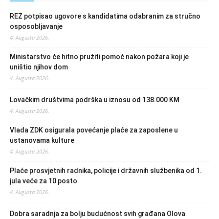
REZ potpisao ugovore s kandidatima odabranim za stručno
osposobljavanje
4. Augusta 2026.
Ministarstvo će hitno pružiti pomoć nakon požara koji je
uništio njihov dom
4. Augusta 2026.
Lovačkim društvima podrška u iznosu od 138.000 KM
4. Augusta 2026.
Vlada ZDK osigurala povećanje plaće za zaposlene u
ustanovama kulture
4. Augusta 2026.
Plaće prosvjetnih radnika, policije i državnih službenika od 1.
jula veće za 10 posto
4. Augusta 2026.
Dobra saradnja za bolju budućnost svih građana Olova