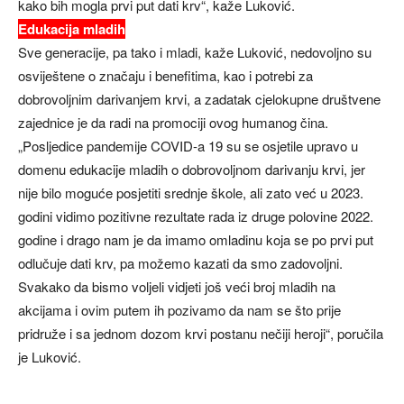
kako bih mogla prvi put dati krv“, kaže Luković.
Edukacija mladih
Sve generacije, pa tako i mladi, kaže Luković, nedovoljno su
osviještene o značaju i benefitima, kao i potrebi za
dobrovoljnim darivanjem krvi, a zadatak cjelokupne društvene
zajednice je da radi na promociji ovog humanog čina.
„Posljedice pandemije COVID-a 19 su se osjetile upravo u
domenu edukacije mladih o dobrovoljnom darivanju krvi, jer
nije bilo moguće posjetiti srednje škole, ali zato već u 2023.
godini vidimo pozitivne rezultate rada iz druge polovine 2022.
godine i drago nam je da imamo omladinu koja se po prvi put
odlučuje dati krv, pa možemo kazati da smo zadovoljni.
Svakako da bismo voljeli vidjeti još veći broj mladih na
akcijama i ovim putem ih pozivamo da nam se što prije
pridruže i sa jednom dozom krvi postanu nečiji heroji“, poručila
je Luković.