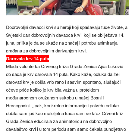
Dobrovoljni davaoci krvi su heroji koji spašavaju tuđe živote, a
Svjetski dan dobrovoljnih davaoca krvi, koji se obilježava 14.
juna, prilika je da se ukaže na značaj i potrebu animiranja
građana za dobrovoljnim darivanjem krvi.
Darovala krv 14 puta
Mlada volonterka Crvenog križa Grada Zenica Ajša Luković
do sada je krv darovala 14 puta. Kako kaže, odluka da želi
darovati krv je došla vrlo rano i sasvim spontano, slušajući
očeve priče koliko je krv bila važna u proteklom
međunarodnom oružanom sukobu u našoj Bosni i
Hercegovini. „Ipak, konkretne informacije i potvrdu odluke
dobila sam još kao maloljetna kada sam se kroz Crveni križ
Grada Zenica educirala za animatoricu na dobrovoljno
davalaštvo krvi i u tom periodu sam samo čekala punoljetsvo