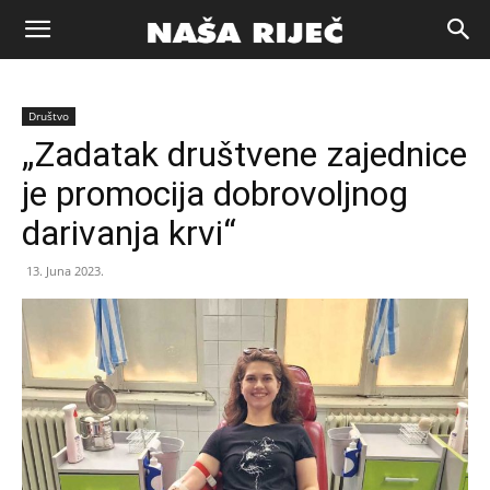
Naša
Društvo
riječ
„Zadatak društvene zajednice
je promocija dobrovoljnog
Zenica
darivanja krvi“
13. Juna 2023.