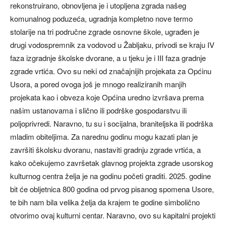
rekonstruirano, obnovljena je i utopljena zgrada našeg
komunalnog poduzeća, ugradnja kompletno nove termo
stolarije na tri područne zgrade osnovne škole, ugrađen je
drugi vodospremnik za vodovod u Žabljaku, privodi se kraju IV
faza izgradnje školske dvorane, a u tjeku je i III faza gradnje
zgrade vrtića. Ovo su neki od značajnijih projekata za Općinu
Usora, a pored ovoga još je mnogo realiziranih manjih
projekata kao i obveza koje Općina uredno izvršava prema
našim ustanovama i slično ili podrške gospodarstvu ili
poljoprivredi. Naravno, tu su i socijalna, braniteljska ili podrška
mladim obiteljima. Za narednu godinu mogu kazati plan je
završiti školsku dvoranu, nastaviti gradnju zgrade vrtića, a
kako očekujemo završetak glavnog projekta zgrade usorskog
kulturnog centra želja je na godinu početi graditi. 2025. godine
bit će obljetnica 800 godina od prvog pisanog spomena Usore,
te bih nam bila velika želja da krajem te godine simbolično
otvorimo ovaj kulturni centar. Naravno, ovo su kapitalni projekti