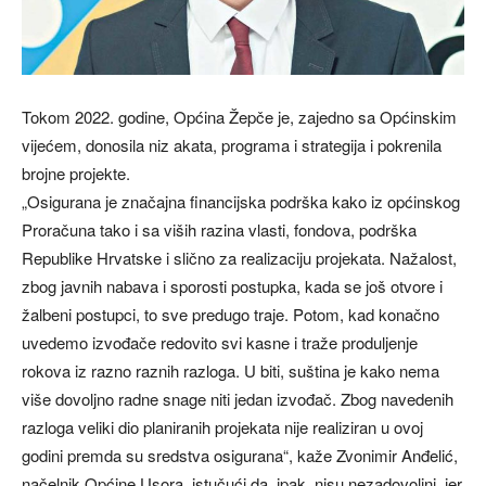
Tokom 2022. godine, Općina Žepče je, zajedno sa Općinskim
vijećem, donosila niz akata, programa i strategija i pokrenila
brojne projekte.
„Osigurana je značajna financijska podrška kako iz općinskog
Proračuna tako i sa viših razina vlasti, fondova, podrška
Republike Hrvatske i slično za realizaciju projekata. Nažalost,
zbog javnih nabava i sporosti postupka, kada se još otvore i
žalbeni postupci, to sve predugo traje. Potom, kad konačno
uvedemo izvođače redovito svi kasne i traže produljenje
rokova iz razno raznih razloga. U biti, suština je kako nema
više dovoljno radne snage niti jedan izvođač. Zbog navedenih
razloga veliki dio planiranih projekata nije realiziran u ovoj
godini premda su sredstva osigurana“, kaže Zvonimir Anđelić,
načelnik Općine Usora, istučući da, ipak, nisu nezadovoljni, jer