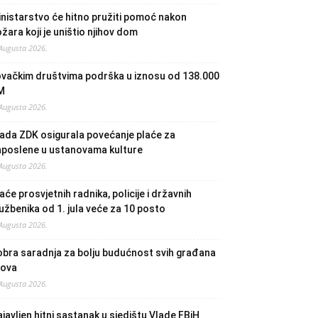
nistarstvo će hitno pružiti pomoć nakon
žara koji je uništio njihov dom
 Augusta 2026.
ovačkim društvima podrška u iznosu od 138.000
M
 Augusta 2026.
ada ZDK osigurala povećanje plaće za
aposlene u ustanovama kulture
 Augusta 2026.
aće prosvjetnih radnika, policije i državnih
užbenika od 1. jula veće za 10 posto
 Augusta 2026.
bra saradnja za bolju budućnost svih građana
lova
 Augusta 2026.
javljen hitni sastanak u sjedištu Vlade FBiH