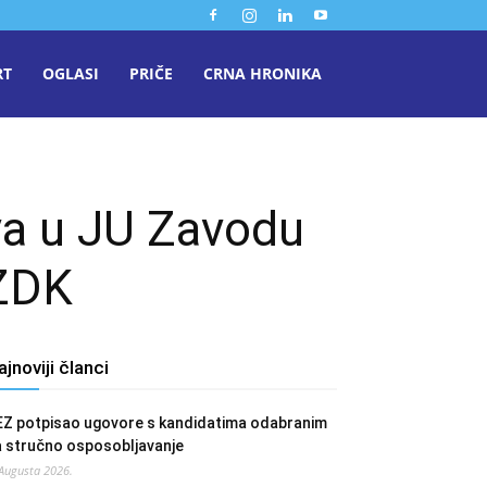
RT
OGLASI
PRIČE
CRNA HRONIKA
va u JU Zavodu
 ZDK
ajnoviji članci
EZ potpisao ugovore s kandidatima odabranim
a stručno osposobljavanje
 Augusta 2026.