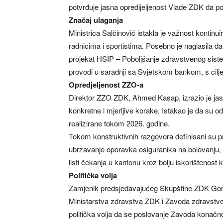
potvrđuje jasna opredijeljenost Vlade ZDK da pob
Značaj ulaganja
Ministrica Salčinović istakla je važnost kontin
radnicima i sportistima. Posebno je naglasila d
projekat HSIP – Poboljšanje zdravstvenog siste
provodi u saradnji sa Svjetskom bankom, s cil
Opredjeljenost ZZO-a
Direktor ZZO ZDK, Ahmed Kasap, izrazio je jas
konkretne i mjerljive korake. Istakao je da su o
realizirane tokom 2026. godine.
Tokom konstruktivnih razgovora definisani su pri
ubrzavanje oporavka osiguranika na bolovanju, te
listi čekanja u kantonu kroz bolju iskorištenost
Politička volja
Zamjenik predsjedavajućeg Skupštine ZDK Goran
Ministarstva zdravstva ZDK i Zavoda zdravstven
politička volja da se poslovanje Zavoda konačno 