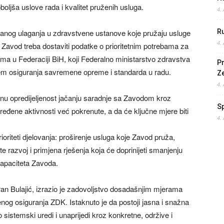
oljša uslove rada i kvalitet pruženih usluga.
4.
uiranog ulaganja u zdravstvene ustanove koje pružaju usluge
Ru
4.
a Zavod treba dostaviti podatke o prioritetnim potrebama za
ma u Federaciji BiH, koji Federalno ministarstvo zdravstva
Pr
jem osiguranja savremene opreme i standarda u radu.
Z
4.
nu opredijeljenost jačanju saradnje sa Zavodom kroz
S
dređene aktivnosti već pokrenute, a da će ključne mjere biti
4.
oriteti djelovanja: proširenje usluga koje Zavod pruža,
 razvoj i primjena rješenja koja će doprinijeti smanjenju
 kapaciteta Zavoda.
 Bulajić, izrazio je zadovoljstvo dosadašnjim mjerama
og osiguranja ZDK. Istaknuto je da postoji jasna i snažna
sistemski uredi i unaprijedi kroz konkretne, održive i