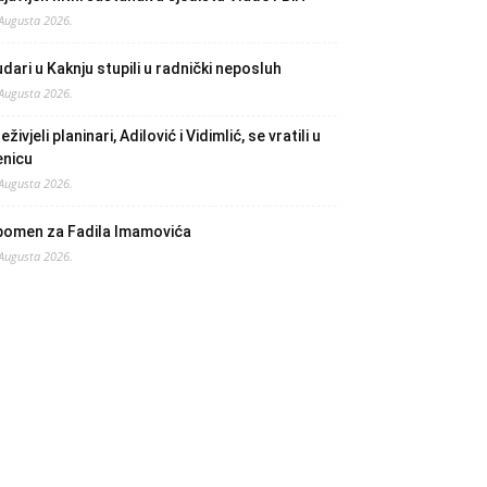
 Augusta 2026.
dari u Kaknju stupili u radnički neposluh
 Augusta 2026.
eživjeli planinari, Adilović i Vidimlić, se vratili u
enicu
 Augusta 2026.
pomen za Fadila Imamovića
 Augusta 2026.