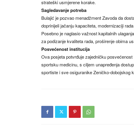
strateški usmjerene korake.
Sagledavanje potreba
Bulajić je pozvao menadžment Zavoda da dostavi 
doprinijeli jačanju kapaciteta, modernizaciji rad
Posebno je naglasio važnost kapitalnih ulagan
za podizanje kvaliteta rada, proširenje obima u
Posvećenost institucija
Ova posjeta potvrđuje zajedničku posvećenost in
sportsku medicinu, s ciljem unapređenja dostupno
sportiste i sve osiguranike Zeničko-dobojskog 