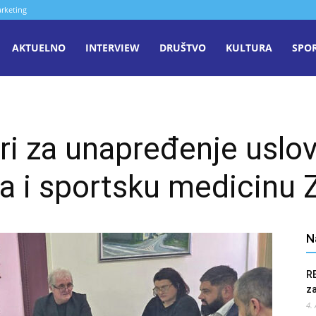
rketing
aša
AKTUELNO
INTERVIEW
DRUŠTVO
KULTURA
SPO
iječ
ri za unapređenje uslo
enica
a i sportsku medicinu
N
R
z
4.