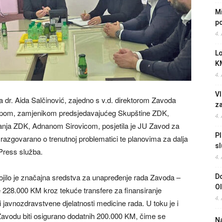
Mi
po
4.
L
K
4.
Vl
 dr. Aida Salčinović, zajedno s v.d. direktorom Zavoda
z
pom, zamjenikom predsjedavajućeg Skupštine ZDK,
4.
anja ZDK, Adnanom Sirovicom, posjetila je JU Zavod za
Pl
razgovarano o trenutnoj problematici te planovima za dalja
sl
 Press služba.
4.
ojilo je značajna sredstva za unapređenje rada Zavoda –
Do
O
228.000 KM kroz tekuće transfere za finansiranje
4.
ti javnozdravstvene djelatnosti medicine rada. U toku je i
Zavodu biti osigurano dodatnih 200.000 KM, čime se
Na