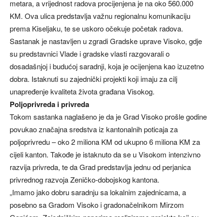
metara, a vrijednost radova procijenjena je na oko 560.000
KM. Ova ulica predstavlja važnu regionalnu komunikaciju
prema Kiseljaku, te se uskoro očekuje početak radova.
Sastanak je nastavljen u zgradi Gradske uprave Visoko, gdje
su predstavnici Vlade i gradske vlasti razgovarali o
dosadašnjoj i budućoj saradnji, koja je ocijenjena kao izuzetno
dobra. Istaknuti su zajednički projekti koji imaju za cilj
unapređenje kvaliteta života građana Visokog.
Poljoprivreda i privreda
Tokom sastanka naglašeno je da je Grad Visoko prošle godine
povukao značajna sredstva iz kantonalnih poticaja za
poljoprivredu – oko 2 miliona KM od ukupno 6 miliona KM za
cijeli kanton. Takođe je istaknuto da se u Visokom intenzivno
razvija privreda, te da Grad predstavlja jednu od perjanica
privrednog razvoja Zeničko-dobojskog kantona.
„Imamo jako dobru saradnju sa lokalnim zajednicama, a
posebno sa Gradom Visoko i gradonačelnikom Mirzom