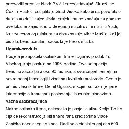
predvodili premijer Nezir Pivić i predsjedavajući Skupštine
Ćazim Huskić, posjetila je Grad Visoko kako bi razgovarala o
daljoj saradnji i zajedničkim projektima od značaja za građane
ove lokalne zajednice. U delegaciji su bili svi ministri u Vladi,
izuzev resornog ministra za obrazovanje Mirze Mušije, koji je
bio službeno odsutan, saopćila je Press služba.
Ugarak-produkt
Posjeta je započela obilaskom firme „Ugarak produkt” iz
Visokog, koja posluje od 1996. godine. Ova kompanija
trenutno zapošljava oko 90 radnika, a svoj uspjeh temelji na
savremenoj tehnologiji i visokom kvalitetu proizvoda. Goste je
primio vlasnik firme, Đemil Ugarak, s kojim su razmijenjene
informacije o trenutnom poslovanju i budućim planovima.
Važna saobraćajnica
Nakon obilaska firme, delegacija je posjetila ulicu Kralja Tvrtka,
čija će rekonstrukcija biti finansirana sredstvima Vlade
Zeničko-dobojskog kantona. Radi se o dionici dugoj oko 600