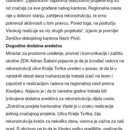
Ganićem. Zajedničkim naporima realiziramo projekte koji su
od značaja za sve građane našeg kantona. Regionalna cesta
nije u dobrom stanju, zahtijeva rekonstrukciju, te smo
pokrenuli aktivnosti u tom pravcu. Pored toga, na području
Visokog realizuje se niz drugih projekata”, izjavio je premijer
Zeničko-dobojskog kantona Nezir Pivić.
Dogodine dodatna sredstva
Ministar za prostorno uređenje, promet i komunikacije i zaštitu
okoline ZDK Adnan Šabani pojasnio je da je izvođač radova na
rekonstrukciji ulice Kralja Tvrtka uveden u posao, te da bi u
narednih deset dana mehanizacija trebala izaći na teren i
započeti s realizacijom radova na regionalnoj cesti prema
Kiseljaku. Najavio je i da bi naredne godine trebala biti
izdvojena dodatna sredstva za rekonstrukciju dijela ceste.
„Zvanična posjeta kantonalne Vlade je u znaku realizacije
jednog značajnog projekta. Ulica Kralja Tvrtka, čija
rekonstrukcija kreće za nekoliko dana, veoma je važna za naš
grad. S obzirom na to da je Visoko veliko gradilište, realizacija