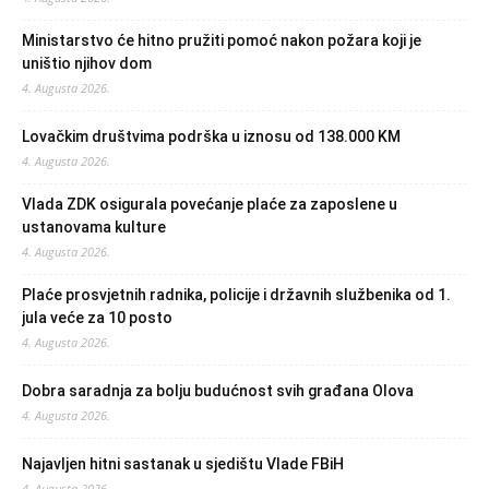
Ministarstvo će hitno pružiti pomoć nakon požara koji je
uništio njihov dom
4. Augusta 2026.
Lovačkim društvima podrška u iznosu od 138.000 KM
4. Augusta 2026.
Vlada ZDK osigurala povećanje plaće za zaposlene u
ustanovama kulture
4. Augusta 2026.
Plaće prosvjetnih radnika, policije i državnih službenika od 1.
jula veće za 10 posto
4. Augusta 2026.
Dobra saradnja za bolju budućnost svih građana Olova
4. Augusta 2026.
Najavljen hitni sastanak u sjedištu Vlade FBiH
4. Augusta 2026.