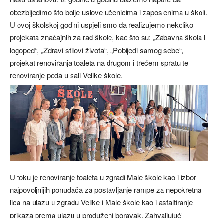
obezbijedimo što bolje uslove učenicima i zaposlenima u školi.
U ovoj školskoj godini uspjeli smo da realizujemo nekoliko
projekata značajnih za rad škole, kao što su: „Zabavna škola i
logoped“, „Zdravi stilovi života“, „Pobijedi samog sebe“,
projekat renoviranja toaleta na drugom i trećem spratu te
renoviranje poda u sali Velike škole.
U toku je renoviranje toaleta u zgradi Male škole kao i izbor
najpovoljnijih ponuđača za postavljanje rampe za nepokretna
lica na ulazu u zgradu Velike i Male škole kao i asfaltiranje
prikaza prema ulazu u produženi boravak. Zahvaljujući