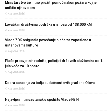
Ministarstvo će hitno pružiti pomoć nakon požara koji je
uništio njihov dom
4. Augusta 2026.
Lovačkim društvima podrška u iznosu od 138.000 KM
4. Augusta 2026.
Vlada ZDK osigurala povećanje plaće za zaposlene u
ustanovama kulture
4. Augusta 2026.
Plaće prosvjetnih radnika, policije i državnih službenika od 1.
jula veće za 10 posto
4. Augusta 2026.
Dobra saradnja za bolju budućnost svih građana Olova
4. Augusta 2026.
Najavljen hitni sastanak u sjedištu Vlade FBiH
4. Augusta 2026.