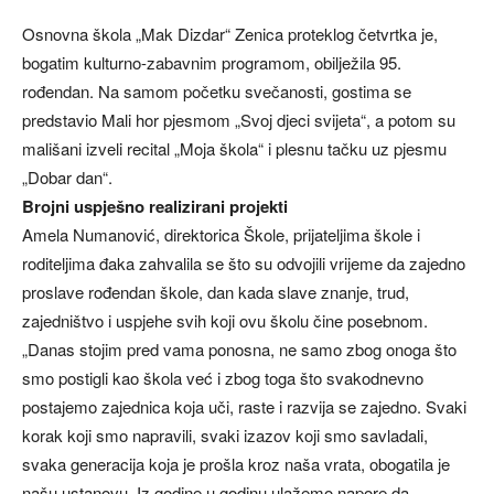
Osnovna škola „Mak Dizdar“ Zenica proteklog četvrtka je,
bogatim kulturno-zabavnim programom, obilježila 95.
rođendan. Na samom početku svečanosti, gostima se
predstavio Mali hor pjesmom „Svoj djeci svijeta“, a potom su
mališani izveli recital „Moja škola“ i plesnu tačku uz pjesmu
„Dobar dan“.
Brojni uspješno realizirani projekti
Amela Numanović, direktorica Škole, prijateljima škole i
roditeljima đaka zahvalila se što su odvojili vrijeme da zajedno
proslave rođendan škole, dan kada slave znanje, trud,
zajedništvo i uspjehe svih koji ovu školu čine posebnom.
„Danas stojim pred vama ponosna, ne samo zbog onoga što
smo postigli kao škola već i zbog toga što svakodnevno
postajemo zajednica koja uči, raste i razvija se zajedno. Svaki
korak koji smo napravili, svaki izazov koji smo savladali,
svaka generacija koja je prošla kroz naša vrata, obogatila je
našu ustanovu. Iz godine u godinu ulažemo napore da