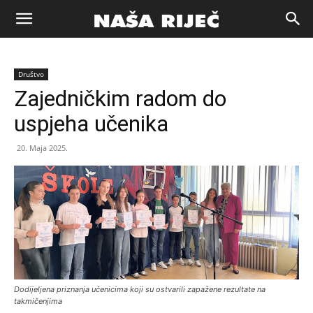
Naša
Društvo
riječ
Zajedničkim radom do
uspjeha učenika
Zenica
20. Maja 2025.
Dodijeljena priznanja učenicima koji su ostvarili zapažene rezultate na
takmičenjima