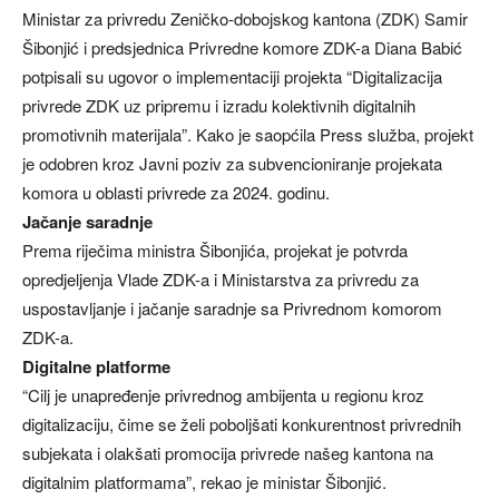
Ministar za privredu Zeničko-dobojskog kantona (ZDK) Samir
Šibonjić i predsjednica Privredne komore ZDK-a Diana Babić
potpisali su ugovor o implementaciji projekta “Digitalizacija
privrede ZDK uz pripremu i izradu kolektivnih digitalnih
promotivnih materijala”. Kako je saopćila Press služba, projekt
je odobren kroz Javni poziv za subvencioniranje projekata
komora u oblasti privrede za 2024. godinu.
Jačanje saradnje
Prema riječima ministra Šibonjića, projekat je potvrda
opredjeljenja Vlade ZDK-a i Ministarstva za privredu za
uspostavljanje i jačanje saradnje sa Privrednom komorom
ZDK-a.
Digitalne platforme
“Cilj je unapređenje privrednog ambijenta u regionu kroz
digitalizaciju, čime se želi poboljšati konkurentnost privrednih
subjekata i olakšati promocija privrede našeg kantona na
digitalnim platformama”, rekao je ministar Šibonjić.