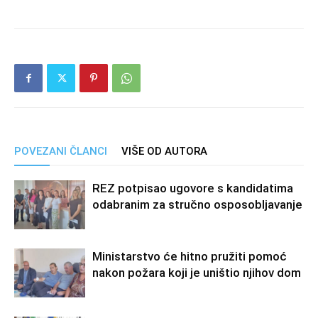
POVEZANI ČLANCI
VIŠE OD AUTORA
REZ potpisao ugovore s kandidatima
odabranim za stručno osposobljavanje
Ministarstvo će hitno pružiti pomoć
nakon požara koji je uništio njihov dom