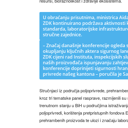
resursi, bioraznolikost i zdravlje ekosistema.
U obraćanju prisutnima, ministrica Aida
ZDK kontinuirano podržava aktivnosti 
standarda, laboratorijske infrastrukture
stručne zajednice.
– Značaj današnje konferencije ogleda 
okupljanju ključnih aktera sigurnog lan
ZDK cijeni rad Instituta, inspekcijskih 
naših proizvođača ispunjavanju zahtjeva
konferencije doprinijeti sigurnosti hran
privrede našeg kantona – poručila je Sa
Stručnjaci iz područja poljoprivrede, prehramben
kroz tri tematske panel rasprave, razmijenili su
trenutnom stanju u BiH u područjima istraživanja
poljoprivredi, korištenja pretpristupnih fondov
prehrambenih proizvoda te ulozi i značaju laborato