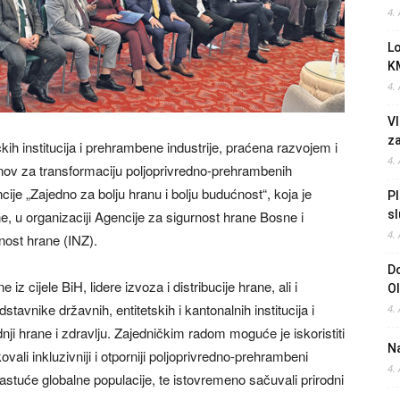
4.
L
K
4.
Vl
z
kih institucija i prehrambene industrije, praćena razvojem i
4.
nov za transformaciju poljoprivredno-prehrambenih
cije „Zajedno za bolju hranu i bolju budućnost“, koja je
Pl
 u organizaciji Agencije za sigurnost hrane Bosne i
sl
4.
rnost hrane (INZ).
Do
z cijele BiH, lidere izvoza i distribucije hrane, ali i
O
stavnike državnih, entitetskih i kantonalnih institucija i
4.
dnji hrane i zdravlju. Zajedničkim radom moguće je iskoristiti
Na
vali inkluzivniji i otporniji poljoprivredno-prehrambeni
4.
 rastuće globalne populacije, te istovremeno sačuvali prirodni