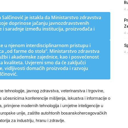
Ru
4.
 Salčinović je istakla da Ministarstvo zdravstva
Pr
koje doprinose jačanju javnozdravstvenih
Z
 i saradnje između institucija, proizvođača i
4.
se u njenom interdisciplinarnom pristupu i
S
ca „od farme do stola“. Ministarstvo zdravstva
4.
službi i akademske zajednice, kao i posvećenost
 kvaliteta. Uvjereni smo da će zaključci
e, vidljivosti domaćih proizvoda i razvoju
lčinović.
e tehnologije, javnog zdravstva, veterinarstva i trgovine,
 s učesnicima konferencije mišljenja, iskustva i informacije o
, primjene modernih tehnologija i umjetne inteligencije u
a Europske unije, zaštite autohtonih bosanskohercegovačkih
rija za industriju, hranu i zdravlje.