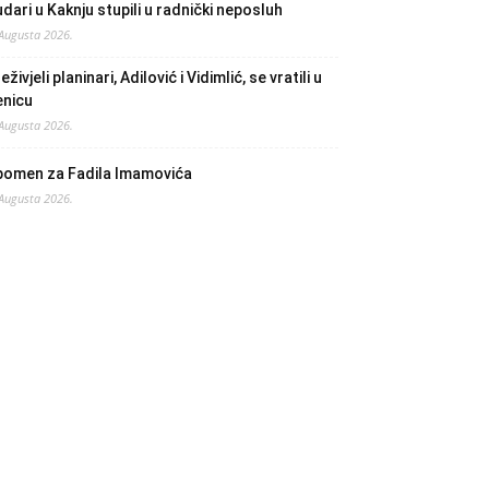
dari u Kaknju stupili u radnički neposluh
 Augusta 2026.
eživjeli planinari, Adilović i Vidimlić, se vratili u
enicu
 Augusta 2026.
pomen za Fadila Imamovića
 Augusta 2026.