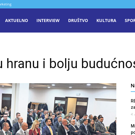
rketing
aša
AKTUELNO
INTERVIEW
DRUŠTVO
KULTURA
SPO
iječ
u hranu i bolju budućno
enica
N
R
z
4.
Mi
po