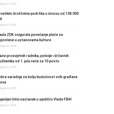
 Augusta 2026.
ovačkim društvima podrška u iznosu od 138.000
M
 Augusta 2026.
ada ZDK osigurala povećanje plaće za
aposlene u ustanovama kulture
 Augusta 2026.
aće prosvjetnih radnika, policije i državnih
užbenika od 1. jula veće za 10 posto
 Augusta 2026.
bra saradnja za bolju budućnost svih građana
lova
 Augusta 2026.
javljen hitni sastanak u sjedištu Vlade FBiH
 Augusta 2026.