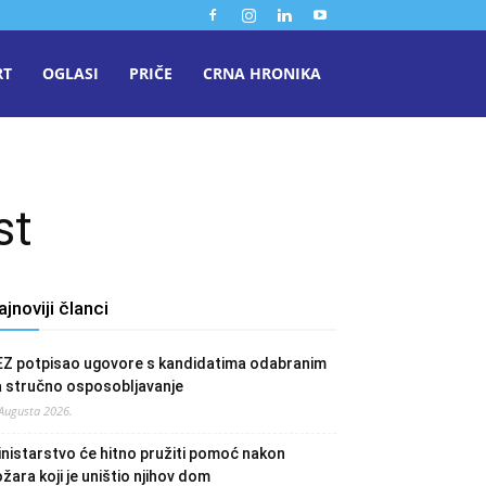
RT
OGLASI
PRIČE
CRNA HRONIKA
st
ajnoviji članci
EZ potpisao ugovore s kandidatima odabranim
a stručno osposobljavanje
 Augusta 2026.
nistarstvo će hitno pružiti pomoć nakon
žara koji je uništio njihov dom