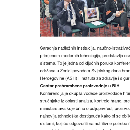
Saradnja nadležnih institucija, naučno-istraživač
primjenom modernih tehnologija, predstavlja os
sistema. To je jedna od ključnih poruka konferen
održana u Zenici povodom Svjetskog dana hrane,
Hercegovine (ASH) i Instituta za zdravlje i sigu
Centar prehrambene proizvodnje u BiH
Konferencija je okupila vodeće proizvođače hrane i
stručnjake iz oblasti analiza, kontrole hrane, pred
ministarstava koje brinu o poljoprivredi, proizvo
najnovija tehnološka dostignuća kako bi se obliko
sistemi, koji će odgovoriti na nutritivne potrebe