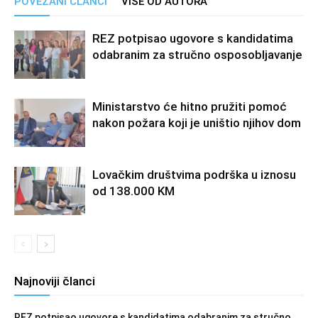
POVEZANI ČLANCI
VIŠE OD AUTORA
REZ potpisao ugovore s kandidatima
odabranim za stručno osposobljavanje
Ministarstvo će hitno pružiti pomoć
nakon požara koji je uništio njihov dom
Lovačkim društvima podrška u iznosu
od 138.000 KM
Najnoviji članci
REZ potpisao ugovore s kandidatima odabranim za stručno