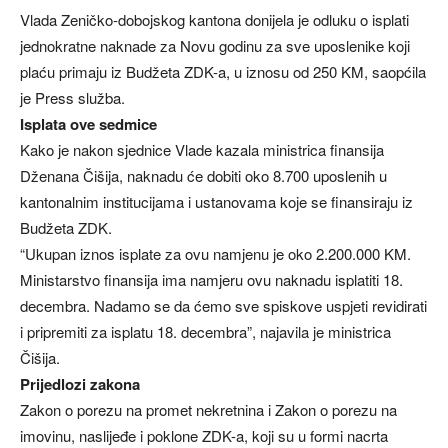
Vlada Zeničko-dobojskog kantona donijela je odluku o isplati
jednokratne naknade za Novu godinu za sve uposlenike koji
plaću primaju iz Budžeta ZDK-a, u iznosu od 250 KM, saopćila
je Press služba.
Isplata ove sedmice
Kako je nakon sjednice Vlade kazala ministrica finansija
Dženana Čišija, naknadu će dobiti oko 8.700 uposlenih u
kantonalnim institucijama i ustanovama koje se finansiraju iz
Budžeta ZDK.
“Ukupan iznos isplate za ovu namjenu je oko 2.200.000 KM.
Ministarstvo finansija ima namjeru ovu naknadu isplatiti 18.
decembra. Nadamo se da ćemo sve spiskove uspjeti revidirati
i pripremiti za isplatu 18. decembra”, najavila je ministrica
Čišija.
Prijedlozi zakona
Zakon o porezu na promet nekretnina i Zakon o porezu na
imovinu, naslijeđe i poklone ZDK-a, koji su u formi nacrta