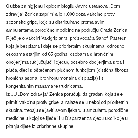
Služba za higijenu i epidemiologiju Javne ustanova „Dom
zdravlja“ Zenica zaprimila je 1.000 doza vakcine protiv
sezonske gripe, koje su distribuirane prema svim
ambulantama porodične medicine na području Grada Zenica.
Riječ je o vakcini Vaxigrip tetra, proizvođača Sanofi Pasteur,
koja je besplatna i daje se prioritetnim skupinama, odnosno
osobama starijim od 65 godina, osobama s hroničnim
oboljenjima (uključujući i djecu), posebno oboljenjima srca i
pluća, djeci s oštećenom plućnom funkcijom (cistična fibroza,
hronična astma, bronhopulmonalna displazija) i s
kongenitalnim manama te trudnicama.
Iz JU „Dom zdravlja“ Zenica poručuju da građani koju žele
primiti vakcinu protiv gripe, a nalaze se u nekoj od prioritetnih
skupina, trebaju se javiti svom ljekaru u ambulantu porodične
medicine u kojoj se liječe ili u Dispanzer za djecu ukoliko je u
pitanju dijete iz prioritetne skupine.