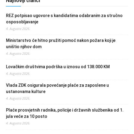
Najnoviji članci
REZ potpisao ugovore s kandidatima odabranim za stručno
osposobljavanje
4. Augusta 2026.
Ministarstvo će hitno pružiti pomoć nakon požara koji je
uništio njihov dom
4. Augusta 2026.
Lovačkim društvima podrška u iznosu od 138.000 KM
4. Augusta 2026.
Vlada ZDK osigurala povećanje plaće za zaposlene u
ustanovama kulture
4. Augusta 2026.
Plaće prosvjetnih radnika, policije i državnih službenika od 1.
jula veće za 10 posto
4. Augusta 2026.