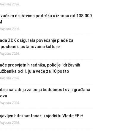
 Augusta 2026.
ovačkim društvima podrška u iznosu od 138.000
M
 Augusta 2026.
ada ZDK osigurala povećanje plaće za
aposlene u ustanovama kulture
 Augusta 2026.
aće prosvjetnih radnika, policije i državnih
užbenika od 1. jula veće za 10 posto
 Augusta 2026.
bra saradnja za bolju budućnost svih građana
lova
 Augusta 2026.
javljen hitni sastanak u sjedištu Vlade FBiH
 Augusta 2026.