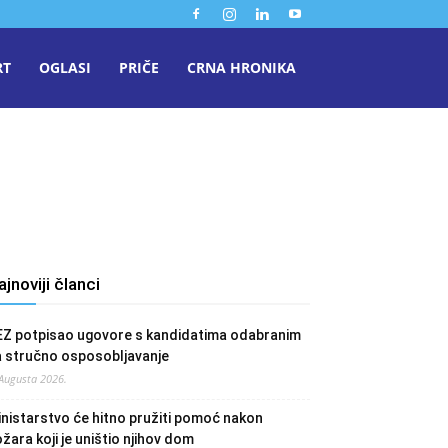
RT
OGLASI
PRIČE
CRNA HRONIKA
ajnoviji članci
EZ potpisao ugovore s kandidatima odabranim
a stručno osposobljavanje
 Augusta 2026.
nistarstvo će hitno pružiti pomoć nakon
žara koji je uništio njihov dom