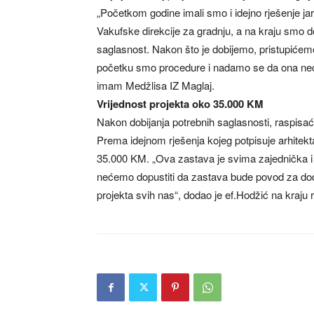
„Početkom godine imali smo i idejno rješenje j
Vakufske direkcije za gradnju, a na kraju smo d
saglasnost. Nakon što je dobijemo, pristupićemo
početku smo procedure i nadamo se da ona neće 
imam Medžlisa IZ Maglaj.
Vrijednost projekta oko 35.000 KM
Nakon dobijanja potrebnih saglasnosti, raspisaće
Prema idejnom rješenja kojeg potpisuje arhitekta
35.000 KM. „Ova zastava je svima zajednička i 
nećemo dopustiti da zastava bude povod za dod
projekta svih nas“, dodao je ef.Hodžić na kraju