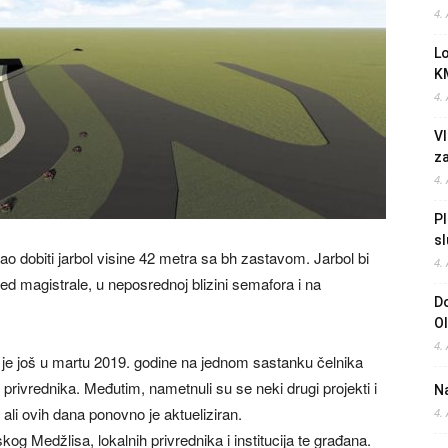
4.
L
K
4.
Vl
z
4.
Pl
sl
o dobiti jarbol visine 42 metra sa bh zastavom. Jarbol bi
4.
ed magistrale, u neposrednoj blizini semafora i na
Do
O
4.
 je još u martu 2019. godine na jednom sastanku čelnika
 privrednika. Međutim, nametnuli su se neki drugi projekti i
Na
, ali ovih dana ponovno je aktueliziran.
4.
kog Medžlisa, lokalnih privrednika i institucija te građana.