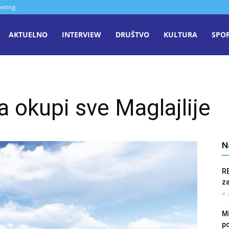
keting
aša
AKTUELNO
INTERVIEW
DRUŠTVO
KULTURA
SPO
iječ
a okupi sve Maglajlije
enica
N
R
z
4.
Mi
po