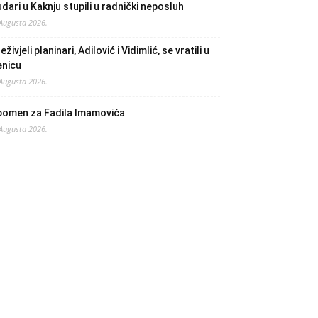
dari u Kaknju stupili u radnički neposluh
 Augusta 2026.
eživjeli planinari, Adilović i Vidimlić, se vratili u
enicu
 Augusta 2026.
pomen za Fadila Imamovića
 Augusta 2026.