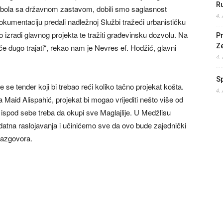
Ru
arbola sa državnom zastavom, dobili smo saglasnost
4.
okumentaciju predali nadležnoj Službi tražeći urbanističku
 izradi glavnog projekta te tražiti građevinsku dozvolu. Na
Pr
Z
dugo trajati“, rekao nam je Nevres ef. Hodžić, glavni
4.
S
 se tender koji bi trebao reći koliko tačno projekat košta.
4.
 Maid Alispahić, projekat bi mogao vrijediti nešto više od
ispod sebe treba da okupi sve Maglajlije. U Medžlisu
atna raslojavanja i učinićemo sve da ovo bude zajednički
 razgovora.