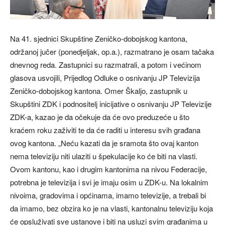
Na 41. sjednici Skupštine Zeničko-dobojskog kantona,
održanoj jučer (ponedjeljak, op.a.), razmatrano je osam tačaka
dnevnog reda. Zastupnici su razmatrali, a potom i većinom
glasova usvojili, Prijedlog Odluke o osnivanju JP Televizija
Zeničko-dobojskog kantona. Omer Škaljo, zastupnik u
Skupštini ZDK i podnositelj inicijative o osnivanju JP Televizije
ZDK-a, kazao je da očekuje da će ovo preduzeće u što
kraćem roku zaživiti te da će raditi u interesu svih građana
ovog kantona. „Neću kazati da je sramota što ovaj kanton
nema televiziju niti ulaziti u špekulacije ko će biti na vlasti.
Ovom kantonu, kao i drugim kantonima na nivou Federacije,
potrebna je televizija i svi je imaju osim u ZDK-u. Na lokalnim
nivoima, gradovima i općinama, imamo televizije, a trebali bi
da imamo, bez obzira ko je na vlasti, kantonalnu televiziju koja
će opsluživati sve ustanove i biti na usluzi svim građanima u