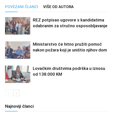
POVEZANI ČLANCI
VIŠE OD AUTORA
REZ potpisao ugovore s kandidatima
odabranim za stručno osposobljavanje
Ministarstvo će hitno pružiti pomoć
nakon požara koji je uništio njihov dom
Lovačkim društvima podrška u iznosu
od 138.000 KM
Najnoviji članci