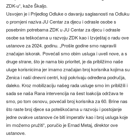
ZDK-u“, kaže Škaljo.
Usvojen je i Prijedlog Odluke o davanju saglasnosti na Odluku
o promjeni naziva JU Centar za djecu i odrasle osobe s
posebnim potrebama ZDK u JU Centar za djecu i odrasle
osobe sa teškoćama u razvoju ZDK kao i Izvještaj o radu ove
ustanove za 2024. godinu. „Prošle godine smo napravili
značajan iskorak. Povećali smo obim usluga i uveli nove, a s
druge strane, što je nama bio prioritet, je da približimo naše
uluge korisnicima jer imamo značajan broj korisnika kojima su
Zenica i naši dnevni centri, koji pokrivaju određena područja,
daleko. Kroz mobilizaciju našeg rada usluge smo im približili i
sada se naša Rana intervencija na šest loakcija održava te
smo, po tom osnovu, povećali broj korisnika za 60. Brine nas
što raste broj djece sa poteškoćama u razvoju i postojanje
jedne ovakve ustanove će biti imperativ kao i broj usluga koje
im možemo pružiti“, poručio je Ernad Metaj, direktor ove
ustanove.