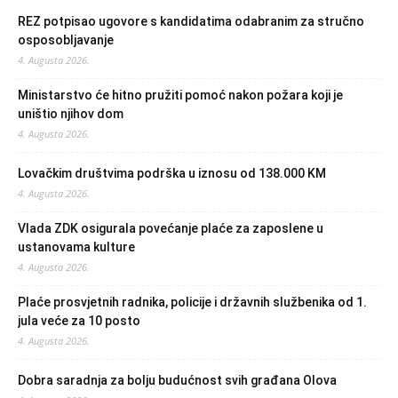
REZ potpisao ugovore s kandidatima odabranim za stručno
osposobljavanje
4. Augusta 2026.
Ministarstvo će hitno pružiti pomoć nakon požara koji je
uništio njihov dom
4. Augusta 2026.
Lovačkim društvima podrška u iznosu od 138.000 KM
4. Augusta 2026.
Vlada ZDK osigurala povećanje plaće za zaposlene u
ustanovama kulture
4. Augusta 2026.
Plaće prosvjetnih radnika, policije i državnih službenika od 1.
jula veće za 10 posto
4. Augusta 2026.
Dobra saradnja za bolju budućnost svih građana Olova