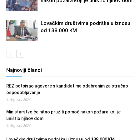
nakon požara koji je uništio njihov dom
Lovačkim društvima podrška u iznosu
od 138.000 KM
Najnoviji članci
REZ potpisao ugovore s kandidatima odabranim za stručno
osposobljavanje
4. Augusta 2026.
Ministarstvo će hitno pružiti pomoć nakon požara koji je
uništio njihov dom
4. Augusta 2026.
Lovačkim društvima podrška u iznosu od 138.000 KM