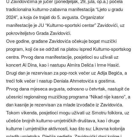
U Zavidovićima je jučer (ponedjeljak, 29, jula, op.a.) počela
tradicionalna kulturno-zabavna manifestacija “Ljeto u gradu
2024”, a koja će trajati do 5. avgusta. Organizator
manifestacije je JU “Kulturno-sportski centar” Zavidovići, uz
pokroviteljstvo Grada Zavidovići.
Ove godine, građane Zavidovića očekuje bogat muzički
program, koji će se održati na platou ispred Kulturno-sportskog
centra. Prvog dana manifestacije, posjetioci su uživali uz
koncert Al Dina, kao i nastupu Almira Delića i Irme Hasić.
Drugi dan je rezervisan za pop-rock večer uz Adija Begića, a
treći folk večer i nastup Deniala Ahmetovića s gostima.
Prvog dana mjeseca avgusta, odnosno u četvrtak, nastupit će
učesnici regionalnog muzičkog programa “Nikad nije kasno”, a
dan kasnije je rezervisan za mlade izvođače iz Zavidovića.
Tokom vikenda, posjetioci mogu uživati uz Smotru folklora, uz
učešće brojnih kulturno-umjetničkih društava, kao i druge
kulturne i umjetničke aktivnosti, kao što su: Likovna kolonija
mladih umjetnika, Dječija nedjelja, Zavidovićki dani knjige i