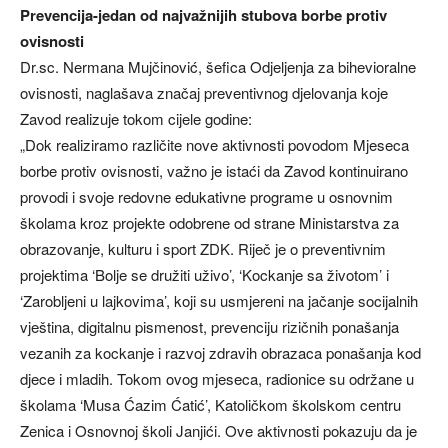
Prevencija-jedan od najvažnijih stubova borbe protiv
ovisnosti
Dr.sc. Nermana Mujčinović, šefica Odjeljenja za bihevioralne
ovisnosti, naglašava značaj preventivnog djelovanja koje
Zavod realizuje tokom cijele godine:
„Dok realiziramo različite nove aktivnosti povodom Mjeseca
borbe protiv ovisnosti, važno je istaći da Zavod kontinuirano
provodi i svoje redovne edukativne programe u osnovnim
školama kroz projekte odobrene od strane Ministarstva za
obrazovanje, kulturu i sport ZDK. Riječ je o preventivnim
projektima ‘Bolje se družiti uživo’, ‘Kockanje sa životom’ i
‘Zarobljeni u lajkovima’, koji su usmjereni na jačanje socijalnih
vještina, digitalnu pismenost, prevenciju rizičnih ponašanja
vezanih za kockanje i razvoj zdravih obrazaca ponašanja kod
djece i mladih. Tokom ovog mjeseca, radionice su održane u
školama ‘Musa Ćazim Ćatić’, Katoličkom školskom centru
Zenica i Osnovnoj školi Janjići. Ove aktivnosti pokazuju da je