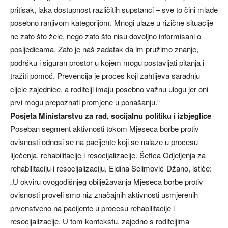
pritisak, laka dostupnost različitih supstanci – sve to čini mlade
posebno ranjivom kategorijom. Mnogi ulaze u rizične situacije
ne zato što žele, nego zato što nisu dovoljno informisani o
posljedicama. Zato je naš zadatak da im pružimo znanje,
podršku i siguran prostor u kojem mogu postavljati pitanja i
tražiti pomoć. Prevencija je proces koji zahtijeva saradnju
cijele zajednice, a roditelji imaju posebno važnu ulogu jer oni
prvi mogu prepoznati promjene u ponašanju.“
Posjeta Ministarstvu za rad, socijalnu politiku i izbjeglice
Poseban segment aktivnosti tokom Mjeseca borbe protiv
ovisnosti odnosi se na pacijente koji se nalaze u procesu
liječenja, rehabilitacije i resocijalizacije. Šefica Odjeljenja za
rehabilitaciju i resocijalizaciju, Eldina Selimović-Džano, ističe:
„U okviru ovogodišnjeg obilježavanja Mjeseca borbe protiv
ovisnosti proveli smo niz značajnih aktivnosti usmjerenih
prvenstveno na pacijente u procesu rehabilitacije i
resocijalizacije. U tom kontekstu, zajedno s roditeljima