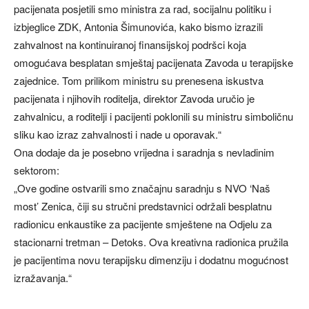
pacijenata posjetili smo ministra za rad, socijalnu politiku i
izbjeglice ZDK, Antonia Šimunovića, kako bismo izrazili
zahvalnost na kontinuiranoj finansijskoj podršci koja
omogućava besplatan smještaj pacijenata Zavoda u terapijske
zajednice. Tom prilikom ministru su prenesena iskustva
pacijenata i njihovih roditelja, direktor Zavoda uručio je
zahvalnicu, a roditelji i pacijenti poklonili su ministru simboličnu
sliku kao izraz zahvalnosti i nade u oporavak.“
Ona dodaje da je posebno vrijedna i saradnja s nevladinim
sektorom:
„Ove godine ostvarili smo značajnu saradnju s NVO ‘Naš
most’ Zenica, čiji su stručni predstavnici održali besplatnu
radionicu enkaustike za pacijente smještene na Odjelu za
stacionarni tretman – Detoks. Ova kreativna radionica pružila
je pacijentima novu terapijsku dimenziju i dodatnu mogućnost
izražavanja.“