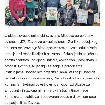
U sklopu ovogodišnjeg obilježavanja Mjeseca borbe protiv
ovisnosti, JZU Zavod za bolesti ovisnosti Zeničko-dobojskog
kantona realizovao je širok spektar preventivnih, edukativnih,
terapijskih i rehabilitacijskih aktivnosti. Fokus je bio na jačanju
zaštitnih faktora kod djece i mladih, osnaživanju pacijenata u
procesu liječenja, te jačanju saradnje s porodicama,
institucijama i nevladinim organizacijama. Važno je istaći da,
paralelno s novim aktivnostima, Zavod svakodnevno provodi i
kontinuirani tretman bolesti ovisnosti kroz rad Službe za
ambulantni i stacionarni tretman, čiji stručni timovi rade
kompleksan, zahtjevan i odgovoran posao u direktnom radu
sa pacijentima Zavoda.