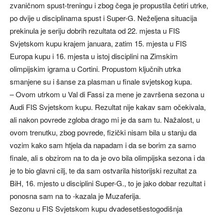
zvaničnom spust-treningu i zbog čega je propustila četiri utrke,
po dvije u disciplinama spust i Super-G. Neželjena situacija
prekinula je seriju dobrih rezultata od 22. mjesta u FIS
Svjetskom kupu krajem januara, zatim 15. mjesta u FIS
Europa kupu i 16. mjesta u istoj disciplini na Zimskim
olimpijskim igrama u Cortini. Propustom ključnih utrka
smanjene su i šanse za plasman u finale svjetskog kupa.
– Ovom utrkom u Val di Fassi za mene je završena sezona u
Audi FIS Svjetskom kupu. Rezultat nije kakav sam očekivala,
ali nakon povrede zgloba drago mi je da sam tu. Nažalost, u
ovom trenutku, zbog povrede, fizički nisam bila u stanju da
vozim kako sam htjela da napadam i da se borim za samo
finale, ali s obzirom na to da je ovo bila olimpijska sezona i da
je to bio glavni cilj, te da sam ostvarila historijski rezultat za
BiH, 16. mjesto u disciplini Super-G., to je jako dobar rezultat i
ponosna sam na to -kazala je Muzaferija.
Sezonu u FIS Svjetskom kupu dvadesetšestogodišnja