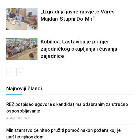
„Izgradnja javne rasvjete Vareš
Majdan-Stupni Do-Mir“
Kobilica: Lastavica je primjer
zajedničkog okupljanja i čuvanja
zajednice
Najnoviji članci
REZ potpisao ugovore s kandidatima odabranim za stručno
osposobljavanje
4. Augusta 2026.
Ministarstvo će hitno pružiti pomoć nakon požara koji je
uništio njihov dom