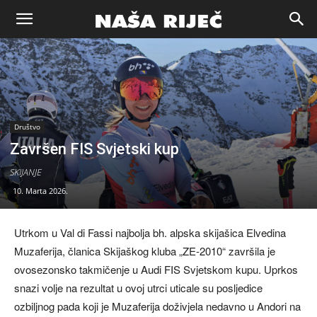
Naša
riječ
Društvo
Zenica
Završen FIS Svjetski kup
SKIJANJE
10. Marta 2026.
Utrkom u Val di Fassi najbolja bh. alpska skijašica Elvedina
Muzaferija, članica Skijaškog kluba „ZE-2010“ završila je
ovosezonsko takmičenje u Audi FIS Svjetskom kupu. Uprkos
snazi volje na rezultat u ovoj utrci uticale su posljedice
ozbiljnog pada koji je Muzaferija doživjela nedavno u Andori na