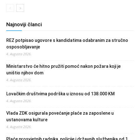
Najnoviji članci
REZ potpisao ugovore s kandidatima odabranim za stručno
osposobljavanje
4. Augusta 2026.
Ministarstvo će hitno pružiti pomoć nakon požara koji je
uništio njihov dom
4. Augusta 2026.
Lovačkim društvima podrška u iznosu od 138.000 KM
4. Augusta 2026.
Vlada ZDK osigurala povećanje plaće za zaposlene u
ustanovama kulture
4. Augusta 2026.
Plaće prosvjetnih radnika, policije i državnih službenika od 1.