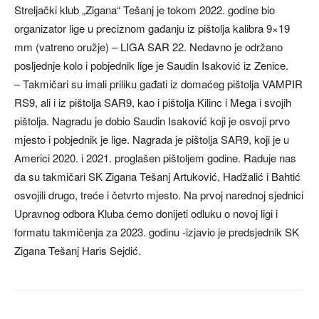
Streljački klub „Zigana“ Tešanj je tokom 2022. godine bio
organizator lige u preciznom gađanju iz pištolja kalibra 9×19
mm (vatreno oružje) – LIGA SAR 22. Nedavno je održano
posljednje kolo i pobjednik lige je Saudin Isaković iz Zenice.
– Takmičari su imali priliku gađati iz domaćeg pištolja VAMPIR
RS9, ali i iz pištolja SAR9, kao i pištolja Kilinc i Mega i svojih
pištolja. Nagradu je dobio Saudin Isaković koji je osvoji prvo
mjesto i pobjednik je lige. Nagrada je pištolja SAR9, koji je u
Americi 2020. i 2021. proglašen pištoljem godine. Raduje nas
da su takmičari SK Zigana Tešanj Artuković, Hadžalić i Bahtić
osvojili drugo, treće i četvrto mjesto. Na prvoj narednoj sjednici
Upravnog odbora Kluba ćemo donijeti odluku o novoj ligi i
formatu takmičenja za 2023. godinu -izjavio je predsjednik SK
Zigana Tešanj Haris Sejdić.