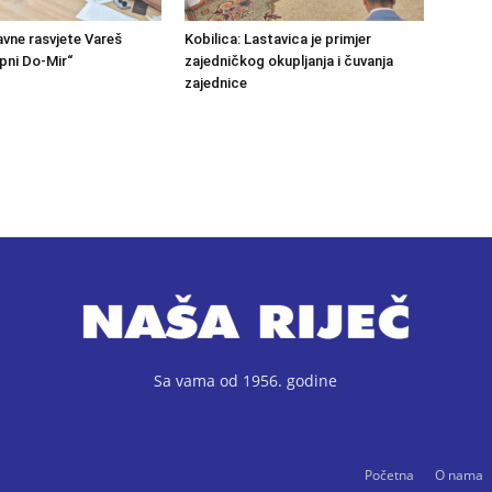
avne rasvjete Vareš
Kobilica: Lastavica je primjer
pni Do-Mir“
zajedničkog okupljanja i čuvanja
zajednice
Sa vama od 1956. godine
Početna
O nama