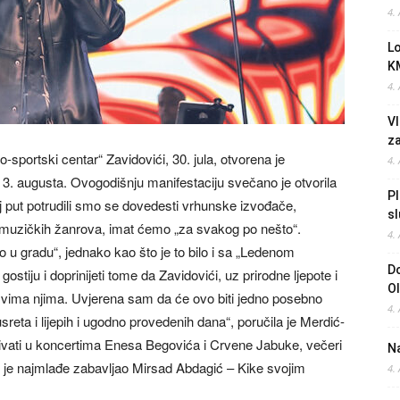
4.
L
K
4.
Vl
z
sportski centar“ Zavidovići, 30. jula, otvorena je
4.
do 3. augusta. Ovogodišnju manifestaciju svečano je otvorila
Pl
 put potrudili smo se dovedesti vrhunske izvođače,
sl
i muzičkih žanrova, imat ćemo „za svakog po nešto“.
4.
 gradu“, jednako kao što je to bilo i sa „Ledenom
Do
ostiju i doprinijeti tome da Zavidovići, uz prirodne ljepote i
O
e svima njima. Uvjerena sam da će ovo biti jedno posebno
4.
sreta i lijepih i ugodno provedenih dana“, poručila je Merdić-
u uživati u koncertima Enesa Begovića i Crvene Jabuke, večeri
Na
k je najmlađe zabavljao Mirsad Abdagić – Kike svojim
4.