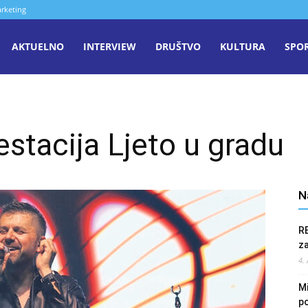
rketing
aša
AKTUELNO
INTERVIEW
DRUŠTVO
KULTURA
SPO
iječ
stacija Ljeto u gradu
enica
N
R
z
4.
Mi
po