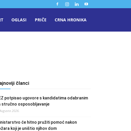
RT
OGLASI
PRIČE
CRNA HRONIKA
ajnoviji članci
EZ potpisao ugovore s kandidatima odabranim
a stručno osposobljavanje
 Augusta 2026.
nistarstvo će hitno pružiti pomoć nakon
žara koji je uništio njihov dom