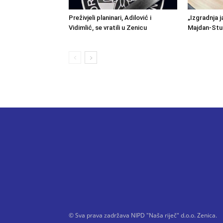
Preživjeli planinari, Adilović i
„Izgradnja j
Vidimlić, se vratili u Zenicu
Majdan-Stu
© Sva prava zadržava NIPD "Naša riječ" d.o.o. Zenica.