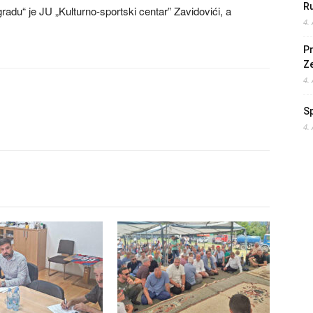
Ru
radu“ je JU „Kulturno-sportski centar” Zavidovići, a
4.
Pr
Z
4.
S
4.