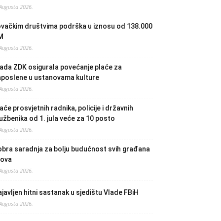
 Augusta 2026.
ovačkim društvima podrška u iznosu od 138.000
M
 Augusta 2026.
ada ZDK osigurala povećanje plaće za
aposlene u ustanovama kulture
 Augusta 2026.
aće prosvjetnih radnika, policije i državnih
užbenika od 1. jula veće za 10 posto
 Augusta 2026.
bra saradnja za bolju budućnost svih građana
lova
 Augusta 2026.
javljen hitni sastanak u sjedištu Vlade FBiH
 Augusta 2026.