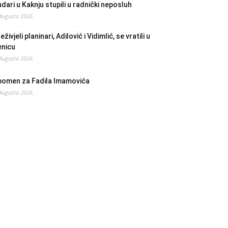
dari u Kaknju stupili u radnički neposluh
 Augusta 2026.
eživjeli planinari, Adilović i Vidimlić, se vratili u
enicu
 Augusta 2026.
pomen za Fadila Imamovića
 Augusta 2026.