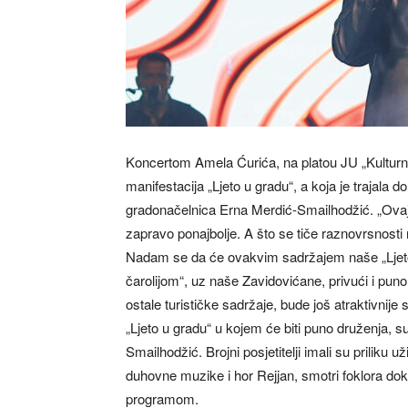
Koncertom Amela Ćurića, na platou JU „Kulturno-
manifestacija „Ljeto u gradu“, a koja je trajala 
gradonačelnica Erna Merdić-Smailhodžić. „Ovaj
zapravo ponajbolje. A što se tiče raznovrsnost
Nadam se da će ovakvim sadržajem naše „Ljeto u
čarolijom“, uz naše Zavidovićane, privući i puno g
ostale turističke sadržaje, bude još atraktivnij
„Ljeto u gradu“ u kojem će biti puno druženja, su
Smailhodžić. Brojni posjetitelji imali su prilik
duhovne muzike i hor Rejjan, smotri foklora do
programom.