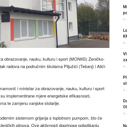
Mi
po
4.
L
K
4.
Vl
 za obrazovanje, nauku, kulturu i sport (MONKS) Zeničko-
z
ak radova na područnim školama Piljužići (Tešanj) i Alići-
4.
Pl
sl
amović i ministar za obrazovanje, nauku, kulturu i sport
4.
 su implementirane mjere energetske efikasnosti,
Do
ama te zamjenu vanjske stolarije.
O
4.
 modernim sistemom grijanja s toplotnom pumpom, što će
akleničkih plinova. Ove aktivnosti doprinose poboljšanju
Na