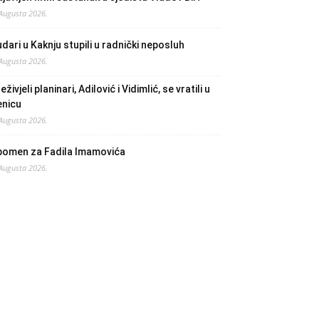
 Augusta 2026.
dari u Kaknju stupili u radnički neposluh
 Augusta 2026.
eživjeli planinari, Adilović i Vidimlić, se vratili u
enicu
 Augusta 2026.
pomen za Fadila Imamovića
 Augusta 2026.