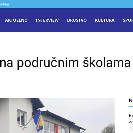
keting
aša
AKTUELNO
INTERVIEW
DRUŠTVO
KULTURA
SPO
iječ
 na područnim školama u
enica
N
R
z
4.