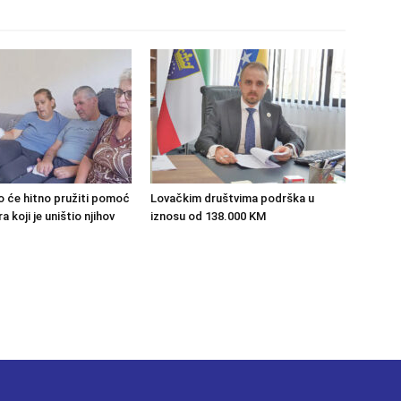
o će hitno pružiti pomoć
Lovačkim društvima podrška u
 koji je uništio njihov
iznosu od 138.000 KM