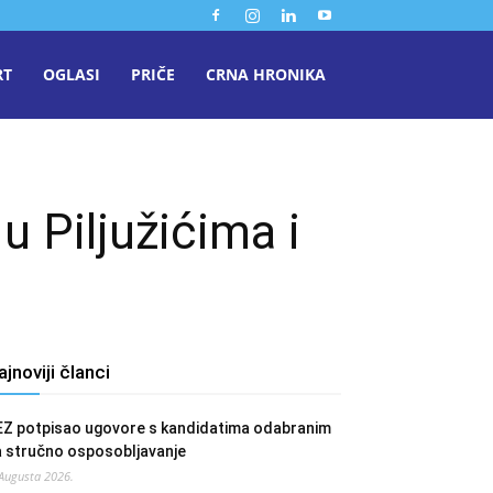
RT
OGLASI
PRIČE
CRNA HRONIKA
 Piljužićima i
ajnoviji članci
EZ potpisao ugovore s kandidatima odabranim
a stručno osposobljavanje
 Augusta 2026.