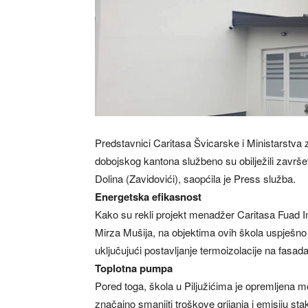
Predstavnici Caritasa Švicarske i Ministarstva
dobojskog kantona službeno su obilježili završet
Dolina (Zavidovići), saopćila je Press služba.
Energetska efikasnost
Kako su rekli projekt menadžer Caritasa Fuad Im
Mirza Mušija, na objektima ovih škola uspješno
uključujući postavljanje termoizolacije na fasad
Toplotna pumpa
Pored toga, škola u Piljužićima je opremljena
značajno smanjiti troškove grijanja i emisiju st