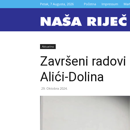
Petak, 7 Augusta, 2026
Početna
Impressum
Mar
N
r
Aktuelno
Završeni radovi
Z
Alići-Dolina
29. Oktobra 2024.