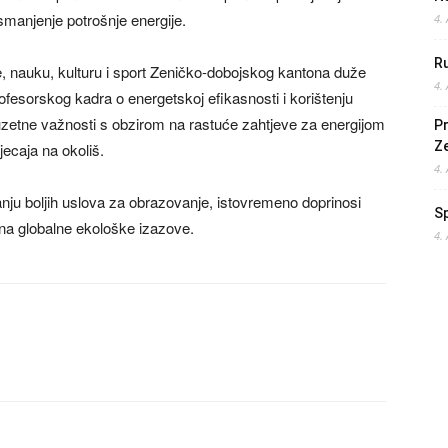
 smanjenje potrošnje energije.
4.
Ru
e, nauku, kulturu i sport Zeničko-dobojskog kantona duže
4.
ofesorskog kadra o energetskoj efikasnosti i korištenju
zuzetne važnosti s obzirom na rastuće zahtjeve za energijom
Pr
Z
ecaja na okoliš.
4.
nju boljih uslova za obrazovanje, istovremeno doprinosi
S
 na globalne ekološke izazove.
4.