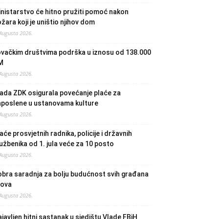
nistarstvo će hitno pružiti pomoć nakon
žara koji je uništio njihov dom
 Augusta 2026.
ovačkim društvima podrška u iznosu od 138.000
M
 Augusta 2026.
ada ZDK osigurala povećanje plaće za
aposlene u ustanovama kulture
 Augusta 2026.
aće prosvjetnih radnika, policije i državnih
užbenika od 1. jula veće za 10 posto
 Augusta 2026.
bra saradnja za bolju budućnost svih građana
lova
 Augusta 2026.
javljen hitni sastanak u sjedištu Vlade FBiH