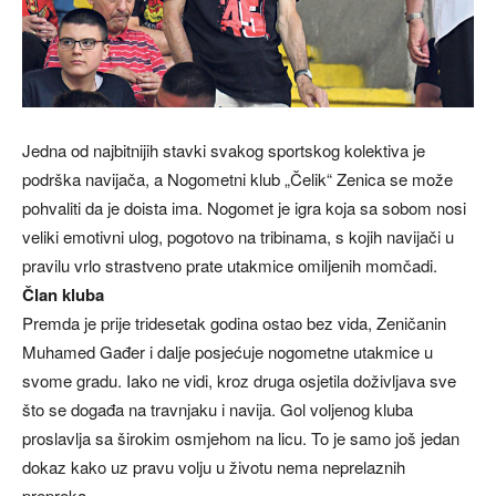
Jedna od najbitnijih stavki svakog sportskog kolektiva je
podrška navijača, a Nogometni klub „Čelik“ Zenica se može
pohvaliti da je doista ima. Nogomet je igra koja sa sobom nosi
veliki emotivni ulog, pogotovo na tribinama, s kojih navijači u
pravilu vrlo strastveno prate utakmice omiljenih momčadi.
Član kluba
Premda je prije tridesetak godina ostao bez vida, Zeničanin
Muhamed Gađer i dalje posjećuje nogometne utakmice u
svome gradu. Iako ne vidi, kroz druga osjetila doživljava sve
što se događa na travnjaku i navija. Gol voljenog kluba
proslavlja sa širokim osmjehom na licu. To je samo još jedan
dokaz kako uz pravu volju u životu nema neprelaznih
prepreka.