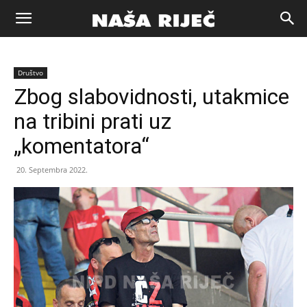
Naša
Društvo
riječ
Zbog slabovidnosti, utakmice
na tribini prati uz
Zenica
„komentatora“
20. Septembra 2022.