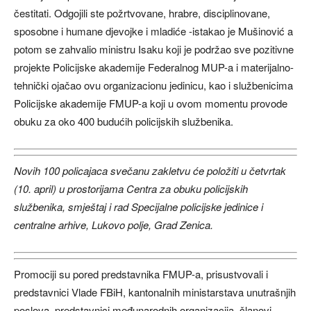
čestitati. Odgojili ste požrtvovane, hrabre, disciplinovane,
sposobne i humane djevojke i mladiće -istakao je Mušinović a
potom se zahvalio ministru Isaku koji je podržao sve pozitivne
projekte Policijske akademije Federalnog MUP-a i materijalno-
tehnički ojačao ovu organizacionu jedinicu, kao i službenicima
Policijske akademije FMUP-a koji u ovom momentu provode
obuku za oko 400 budućih policijskih službenika.
Novih 100 policajaca svečanu zakletvu će položiti u četvrtak
(10. april) u prostorijama Centra za obuku policijskih
službenika, smještaj i rad Specijalne policijske jedinice i
centralne arhive, Lukovo polje, Grad Zenica.
Promociji su pored predstavnika FMUP-a, prisustvovali i
predstavnici Vlade FBiH, kantonalnih ministarstava unutrašnjih
poslova, predstavnici međunarodnih organizacija, članovi