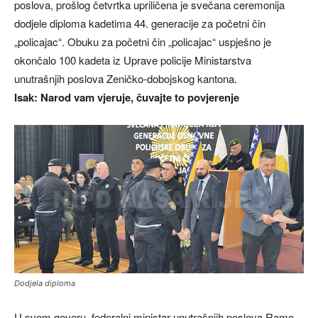
poslova, prošlog četvrtka upriličena je svečana ceremonija
dodjele diploma kadetima 44. generacije za početni čin
„policajac“. Obuku za početni čin „policajac“ uspješno je
okončalo 100 kadeta iz Uprave policije Ministarstva
unutrašnjih poslova Zeničko-dobojskog kantona.
Isak: Narod vam vjeruje, čuvajte to povjerenje
Dodjela diploma
U svom govoru, federalni ministar unutrašnjih poslova Ramo