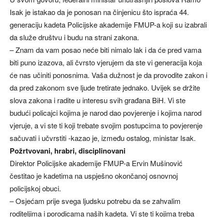
Isak je istakao da je ponosan na činjenicu što ispraća 44.
generaciju kadeta Policijske akademije FMUP-a koji su izabrali
da služe društvu i budu na strani zakona.
– Znam da vam posao neće biti nimalo lak i da će pred vama
biti puno izazova, ali čvrsto vjerujem da ste vi generacija koja
će nas učiniti ponosnima. Vaša dužnost je da provodite zakon i
da pred zakonom sve ljude tretirate jednako. Uvijek se držite
slova zakona i radite u interesu svih građana BiH. Vi ste
budući policajci kojima je narod dao povjerenje i kojima narod
vjeruje, a vi ste ti koji trebate svojim postupcima to povjerenje
sačuvati i učvrstiti -kazao je, između ostalog, ministar Isak.
Požrtvovani, hrabri, disciplinovani
Direktor Policijske akademije FMUP-a Ervin Mušinović
čestitao je kadetima na uspješno okončanoj osnovnoj
policijskoj obuci.
– Osjećam prije svega ljudsku potrebu da se zahvalim
roditeljima i porodicama naših kadeta. Vi ste ti kojima treba