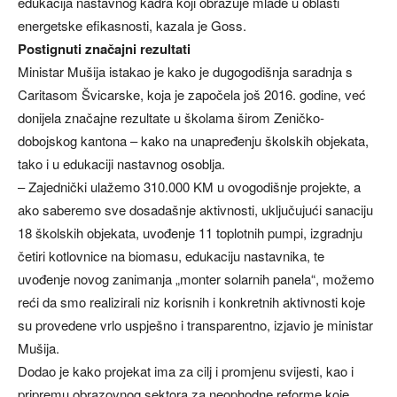
edukacija nastavnog kadra koji obrazuje mlade u oblasti
energetske efikasnosti, kazala je Goss.
Postignuti značajni rezultati
Ministar Mušija istakao je kako je dugogodišnja saradnja s
Caritasom Švicarske, koja je započela još 2016. godine, već
donijela značajne rezultate u školama širom Zeničko-
dobojskog kantona – kako na unapređenju školskih objekata,
tako i u edukaciji nastavnog osoblja.
– Zajednički ulažemo 310.000 KM u ovogodišnje projekte, a
ako saberemo sve dosadašnje aktivnosti, uključujući sanaciju
18 školskih objekata, uvođenje 11 toplotnih pumpi, izgradnju
četiri kotlovnice na biomasu, edukaciju nastavnika, te
uvođenje novog zanimanja „monter solarnih panela“, možemo
reći da smo realizirali niz korisnih i konkretnih aktivnosti koje
su provedene vrlo uspješno i transparentno, izjavio je ministar
Mušija.
Dodao je kako projekat ima za cilj i promjenu svijesti, kao i
pripremu obrazovnog sektora za neophodne reforme koje