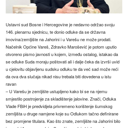
Ustavni sud Bosne i Hercegovine je nedavno održao svoju
146. plenarnu sjednicu, te donio odluke da se državna
imovina/zemljište na Jahorini i u Varešu ne može prodati.
Načelnik Općine Vareš, Zdravko Marošević je potom uputio
otvoreno pismo javnosti u kojem, između ostalog, istakao da
se odluke Suda moraju poštovati ali i dalje čeka da izvrši uvid
u cjelovitu objavljenu sudsku odluku te da već sad može reći
da ova dva slučaja nikad nisu trebala biti dovedena u istu
ravan
– U Varešu je zemljište ustupljeno kako bi se na njemu
smjestilo postrojenje za skladištenje jalovine. Znači, Odluka
Vlade FBiH je predvidjela privremeno korištenje šumskog
zemljišta u druge namjene koje su Odlukom tačno definirane
bez promjene titulara. Kao što znate, zemljište na Jahorini bilo