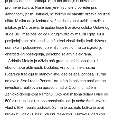
je predviđeno za prodaju. Sam čin prodaje bi doveo do
promjene titulara. Naše namjere nisu iste u poređenju s
Jahorinom, jer mi, istinski, ne želimo od vlastite države oduzeti
ništa. Mislim da je iznimno važno da javnost uvidi tu razliku -
istakao je Marošević te upitao hoće li ovakva odluka Ustavnog
suda BiH imati posljedice u drugim dijelovima BiH gdje su u
posljednjih nekoliko godina niži nivoi vlasti dodjeljivali državnu,
šumsku ili poljoprivrednu zemlju investitorima za izgradnju
energetskih postrojenja, posebno solarnih elektrana.
– Adriatic Metals je oživio naš grad, osnažio populaciju i
ekonomske aktivnosti. Dodatno, vratio nam je snažnu
rudarsku tradiciju te stanovništvu dao osjećaj ponosa i svrhu
da ovdje žive i rade. Ponosni smo što je najveća poslijeratna
investicija realizovana upravo u našoj Općini, u našem
Zeničko-dobojskom kantonu. Oko 450 miliona dolara i više od
500 direktno i indirektno zaposlenih ljudi je nešto što bi svaka
vlast u BiH trebala podržati. Svima je poznato koliko je ovaj
projekat uložio i u našu lokalnu zajednicu. Razvoj rudarskog