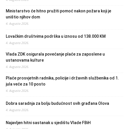
Ministarstvo će hitno pružiti pomoć nakon požara koji je
uništio njihov dom
4. Augusta 2026.
Lovačkim društvima podrška u iznosu od 138.000 KM
4. Augusta 2026.
Vlada ZDK osigurala povećanje plaće za zaposlene u
ustanovama kulture
4. Augusta 2026.
Plaće prosvjetnih radnika, policije i državnih službenika od 1.
jula veće za 10 posto
4. Augusta 2026.
Dobra saradnja za bolju budućnost svih građana Olova
4. Augusta 2026.
Najavljen hitni sastanak u sjedištu Vlade FBiH