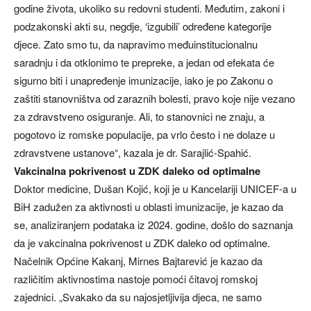
godine života, ukoliko su redovni studenti. Međutim, zakoni i
podzakonski akti su, negdje, ‘izgubili’ određene kategorije
djece. Zato smo tu, da napravimo međuinstitucionalnu
saradnju i da otklonimo te prepreke, a jedan od efekata će
sigurno biti i unapređenje imunizacije, iako je po Zakonu o
zaštiti stanovništva od zaraznih bolesti, pravo koje nije vezano
za zdravstveno osiguranje. Ali, to stanovnici ne znaju, a
pogotovo iz romske populacije, pa vrlo često i ne dolaze u
zdravstvene ustanove“, kazala je dr. Sarajlić-Spahić.
Vakcinalna pokrivenost u ZDK daleko od optimalne
Doktor medicine, Dušan Kojić, koji je u Kancelariji UNICEF-a u
BiH zadužen za aktivnosti u oblasti imunizacije, je kazao da
se, analiziranjem podataka iz 2024. godine, došlo do saznanja
da je vakcinalna pokrivenost u ZDK daleko od optimalne.
Načelnik Općine Kakanj, Mirnes Bajtarević je kazao da
različitim aktivnostima nastoje pomoći čitavoj romskoj
zajednici. „Svakako da su najosjetljivija djeca, ne samo