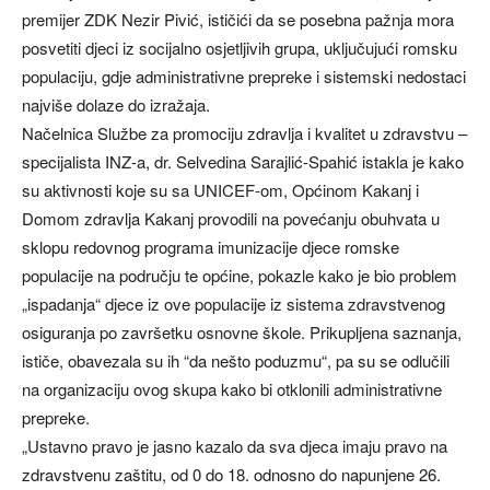
premijer ZDK Nezir Pivić, ističići da se posebna pažnja mora
posvetiti djeci iz socijalno osjetljivih grupa, uključujući romsku
populaciju, gdje administrativne prepreke i sistemski nedostaci
najviše dolaze do izražaja.
Načelnica Službe za promociju zdravlja i kvalitet u zdravstvu –
specijalista INZ-a, dr. Selvedina Sarajlić-Spahić istakla je kako
su aktivnosti koje su sa UNICEF-om, Općinom Kakanj i
Domom zdravlja Kakanj provodili na povećanju obuhvata u
sklopu redovnog programa imunizacije djece romske
populacije na području te općine, pokazle kako je bio problem
„ispadanja“ djece iz ove populacije iz sistema zdravstvenog
osiguranja po završetku osnovne škole. Prikupljena saznanja,
ističe, obavezala su ih “da nešto poduzmu“, pa su se odlučili
na organizaciju ovog skupa kako bi otklonili administrativne
prepreke.
„Ustavno pravo je jasno kazalo da sva djeca imaju pravo na
zdravstvenu zaštitu, od 0 do 18. odnosno do napunjene 26.