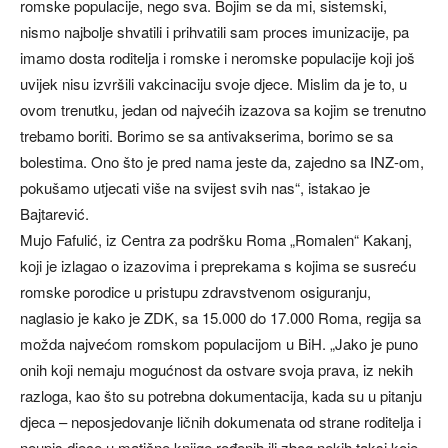
romske populacije, nego sva. Bojim se da mi, sistemski,
nismo najbolje shvatili i prihvatili sam proces imunizacije, pa
imamo dosta roditelja i romske i neromske populacije koji još
uvijek nisu izvršili vakcinaciju svoje djece. Mislim da je to, u
ovom trenutku, jedan od najvećih izazova sa kojim se trenutno
trebamo boriti. Borimo se sa antivakserima, borimo se sa
bolestima. Ono što je pred nama jeste da, zajedno sa INZ-om,
pokušamo utjecati više na svijest svih nas“, istakao je
Bajtarević.
Mujo Fafulić, iz Centra za podršku Roma „Romalen“ Kakanj,
koji je izlagao o izazovima i preprekama s kojima se susreću
romske porodice u pristupu zdravstvenom osiguranju,
naglasio je kako je ZDK, sa 15.000 do 17.000 Roma, regija sa
možda najvećom romskom populacijom u BiH. „Jako je puno
onih koji nemaju mogućnost da ostvare svoja prava, iz nekih
razloga, kao što su potrebna dokumentacija, kada su u pitanju
djeca – neposjedovanje ličnih dokumenata od strane roditelja i
neupis djece u matične knjige rođenih ili zbog nekih taksi koje