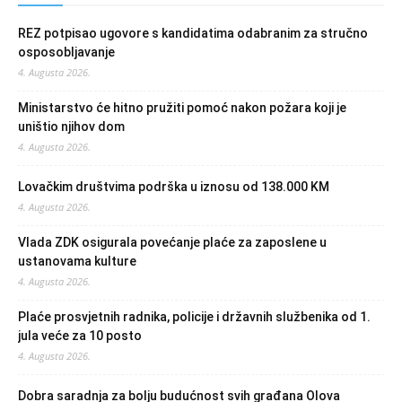
REZ potpisao ugovore s kandidatima odabranim za stručno
osposobljavanje
4. Augusta 2026.
Ministarstvo će hitno pružiti pomoć nakon požara koji je
uništio njihov dom
4. Augusta 2026.
Lovačkim društvima podrška u iznosu od 138.000 KM
4. Augusta 2026.
Vlada ZDK osigurala povećanje plaće za zaposlene u
ustanovama kulture
4. Augusta 2026.
Plaće prosvjetnih radnika, policije i državnih službenika od 1.
jula veće za 10 posto
4. Augusta 2026.
Dobra saradnja za bolju budućnost svih građana Olova