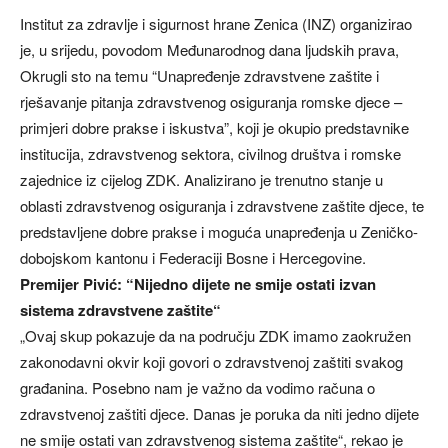
Institut za zdravlje i sigurnost hrane Zenica (INZ) organizirao
je, u srijedu, povodom Međunarodnog dana ljudskih prava,
Okrugli sto na temu “Unapređenje zdravstvene zaštite i
rješavanje pitanja zdravstvenog osiguranja romske djece –
primjeri dobre prakse i iskustva”, koji je okupio predstavnike
institucija, zdravstvenog sektora, civilnog društva i romske
zajednice iz cijelog ZDK. Analizirano je trenutno stanje u
oblasti zdravstvenog osiguranja i zdravstvene zaštite djece, te
predstavljene dobre prakse i moguća unapređenja u Zeničko-
dobojskom kantonu i Federaciji Bosne i Hercegovine.
Premijer Pivić: “Nijedno dijete ne smije ostati izvan
sistema zdravstvene zaštite“
„Ovaj skup pokazuje da na području ZDK imamo zaokružen
zakonodavni okvir koji govori o zdravstvenoj zaštiti svakog
građanina. Posebno nam je važno da vodimo računa o
zdravstvenoj zaštiti djece. Danas je poruka da niti jedno dijete
ne smije ostati van zdravstvenog sistema zaštite“, rekao je