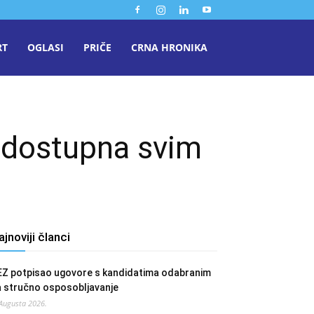
RT
OGLASI
PRIČE
CRNA HRONIKA
o dostupna svim
ajnoviji članci
EZ potpisao ugovore s kandidatima odabranim
a stručno osposobljavanje
 Augusta 2026.