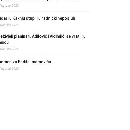
 Augusta 2026.
dari u Kaknju stupili u radnički neposluh
 Augusta 2026.
eživjeli planinari, Adilović i Vidimlić, se vratili u
enicu
 Augusta 2026.
pomen za Fadila Imamovića
 Augusta 2026.