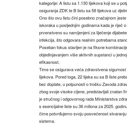
kategorije: A listu sa 1.130 lijekova koji se u 
osiguranja ZDK te B listu sa 58 lijekova uz dje
Ono što ovu listu čini posebno značajnom jeste 
iskoraka u posljednjim godinama kada je riječ o 
prvenstveno su namijenjeni za liječenje dijabetes
infekcija, što odgovara realnim potrebama stanov
Poseban fokus stavljen je na fiksne kombinacije
objedinjavanjem više aktivnih supstanci u jednoj 
efikasnost.
Time se osigurava veća zdravstvena sigurnost 
lijekova. Pored toga, 22 lijeka su sa B liste preb
bez doplate, u potpunosti o trošku Zavoda zdrav
zbog svoje visoke cijene, predstavljali znatan fi
je stručnog i odgovornog rada Ministarstva zdra
s esencijalne liste su 36 miliona za 2025. godi
čime potvrđujemo svoju posvećenost stvaranju 
sistema.