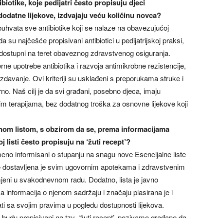
ibiotike, koje pedijatri često propisuju djeci
 dodatne lijekove, izdvajaju veću količinu novca?
buhvata sve antibiotike koji se nalaze na obavezujućoj
 su najčešće propisivani antibiotici u pedijatrijskoj praksi,
 dostupni na teret obaveznog zdravstvenog osiguranja.
e upotrebe antibiotika i razvoja antimikrobne rezistencije,
 izdavanje. Ovi kriteriji su usklađeni s preporukama struke i
no. Naš cilj je da svi građani, posebno djeca, imaju
im terapijama, bez dodatnog troška za osnovne lijekove koji
lnom listom, s obzirom da se, prema informacijama
j listi često propisuju na ‘žuti recept’?
o informisani o stupanju na snagu nove Esencijalne liste
ste dostavljena je svim ugovornim apotekama i zdravstvenim
jeni u svakodnevnom radu. Dodatno, lista je javno
 informacija o njenom sadržaju i značaju plasirana je i
ti sa svojim pravima u pogledu dostupnosti lijekova.
e budu propisivani na tzv. ‘žuti recept’, pozivamo građane da