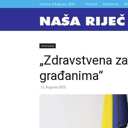
Subota, 8 Augusta, 2026
Početna
Impressum
Ma
N
r
Interview
„Zdravstvena za
Z
građanima“
12. Augusta 2025.