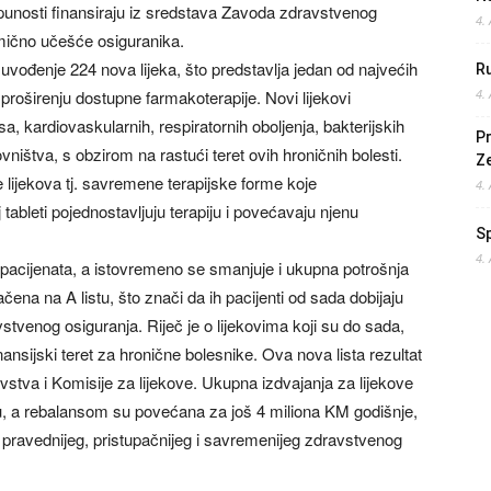
potpunosti finansiraju iz sredstava Zavoda zdravstvenog
4.
limično učešće osiguranika.
uvođenje 224 nova lijeka, što predstavlja jedan od najvećih
Ru
proširenju dostupne farmakoterapije. Novi lijekovi
4.
a, kardiovaskularnih, respiratornih oboljenja, bakterijskih
Pr
ništva, s obzirom na rastući teret ovih hroničnih bolesti.
Z
 lijekova tj. savremene terapijske forme koje
4.
tableti pojednostavljuju terapiju i povećavaju njenu
S
4.
pacijenata, a istovremeno se smanjuje i ukupna potrošnja
ačena na A listu, što znači da ih pacijenti od sada dobijaju
stvenog osiguranja. Riječ je o lijekovima koji su do sada,
nansijski teret za hronične bolesnike. Ova nova lista rezultat
vstva i Komisije za lijekove. Ukupna izdvajanja za lijekove
nu, a rebalansom su povećana za još 4 miliona KM godišnje,
pravednijeg, pristupačnijeg i savremenijeg zdravstvenog