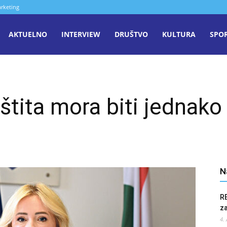
rketing
aša
AKTUELNO
INTERVIEW
DRUŠTVO
KULTURA
SPO
iječ
štita mora biti jednak
enica
N
R
z
4.