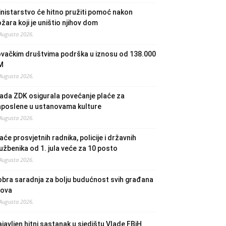
nistarstvo će hitno pružiti pomoć nakon
žara koji je uništio njihov dom
 Augusta 2026.
ovačkim društvima podrška u iznosu od 138.000
M
 Augusta 2026.
ada ZDK osigurala povećanje plaće za
aposlene u ustanovama kulture
 Augusta 2026.
aće prosvjetnih radnika, policije i državnih
užbenika od 1. jula veće za 10 posto
 Augusta 2026.
bra saradnja za bolju budućnost svih građana
lova
 Augusta 2026.
javljen hitni sastanak u sjedištu Vlade FBiH