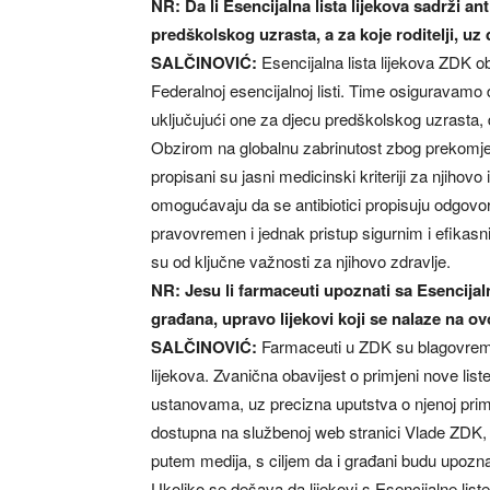
NR: Da li Esencijalna lista lijekova sadrži ant
predškolskog uzrasta, a za koje roditelji, uz
SALČINOVIĆ:
Esencijalna lista lijekova ZDK o
Federalnoj esencijalnoj listi. Time osiguravamo da
uključujući one za djecu predškolskog uzrasta,
Obzirom na globalnu zabrinutost zbog prekomjern
propisani su jasni medicinski kriteriji za njihovo
omogućavaju da se antibiotici propisuju odgovor
pravovremen i jednak pristup sigurnim i efikasn
su od ključne važnosti za njihovo zdravlje.
NR: Jesu li farmaceuti upoznati sa Esencija
građana, upravo lijekovi koji se nalaze na ovo
SALČINOVIĆ:
Farmaceuti u ZDK su blagovremen
lijekova. Zvanična obavijest o primjeni nove li
ustanovama, uz precizna uputstva o njenoj prim
dostupna na službenoj web stranici Vlade ZDK, a
putem medija, s ciljem da i građani budu upozna
Ukoliko se dešava da lijekovi s Esencijalne list