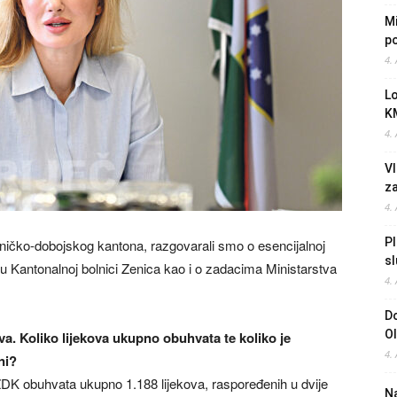
Mi
po
4.
L
K
4.
Vl
z
4.
Pl
ničko-dobojskog kantona, razgovarali smo o esencijalnoj
sl
je u Kantonalnoj bolnici Zenica kao i o zadacima Ministarstva
4.
Do
O
va. Koliko lijekova ukupno obuhvata te koliko je
4.
ni?
ZDK obuhvata ukupno 1.188 lijekova, raspoređenih u dvije
Na