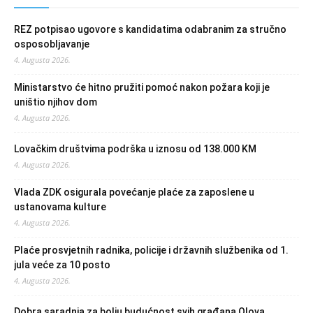
REZ potpisao ugovore s kandidatima odabranim za stručno
osposobljavanje
4. Augusta 2026.
Ministarstvo će hitno pružiti pomoć nakon požara koji je
uništio njihov dom
4. Augusta 2026.
Lovačkim društvima podrška u iznosu od 138.000 KM
4. Augusta 2026.
Vlada ZDK osigurala povećanje plaće za zaposlene u
ustanovama kulture
4. Augusta 2026.
Plaće prosvjetnih radnika, policije i državnih službenika od 1.
jula veće za 10 posto
4. Augusta 2026.
Dobra saradnja za bolju budućnost svih građana Olova