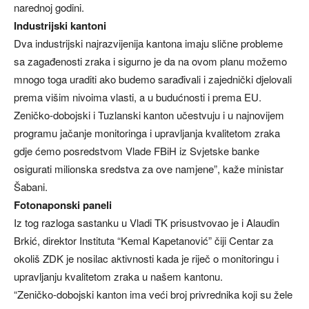
narednoj godini.
Industrijski kantoni
Dva industrijski najrazvijenija kantona imaju slične probleme
sa zagađenosti zraka i sigurno je da na ovom planu možemo
mnogo toga uraditi ako budemo sarađivali i zajednički djelovali
prema višim nivoima vlasti, a u budućnosti i prema EU.
Zeničko-dobojski i Tuzlanski kanton učestvuju i u najnovijem
programu jačanje monitoringa i upravljanja kvalitetom zraka
gdje ćemo posredstvom Vlade FBiH iz Svjetske banke
osigurati milionska sredstva za ove namjene”, kaže ministar
Šabani.
Fotonaponski paneli
Iz tog razloga sastanku u Vladi TK prisustvovao je i Alaudin
Brkić, direktor Instituta “Kemal Kapetanović” čiji Centar za
okoliš ZDK je nosilac aktivnosti kada je riječ o monitoringu i
upravljanju kvalitetom zraka u našem kantonu.
“Zeničko-dobojski kanton ima veći broj privrednika koji su žele