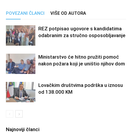
POVEZANI ČLANCI
VIŠE OD AUTORA
REZ potpisao ugovore s kandidatima
odabranim za stručno osposobljavanje
Ministarstvo će hitno pružiti pomoć
nakon požara koji je uništio njihov dom
Lovačkim društvima podrška u iznosu
od 138.000 KM
Najnoviji članci