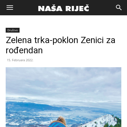
Naša
Društvo
riječ
Zelena trka-poklon Zenici za
rođendan
Zenica
15. Februara 2022.