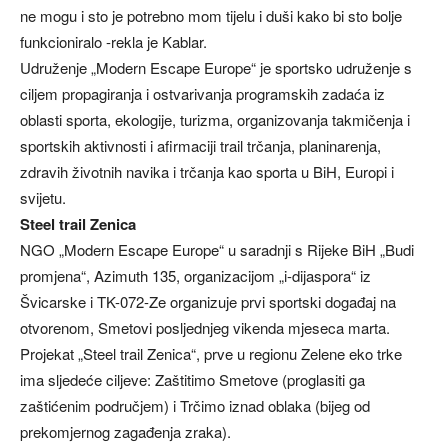
ne mogu i sto je potrebno mom tijelu i duši kako bi sto bolje
funkcioniralo -rekla je Kablar.
Udruženje „Modern Escape Europe“ je sportsko udruženje s
ciljem propagiranja i ostvarivanja programskih zadaća iz
oblasti sporta, ekologije, turizma, organizovanja takmičenja i
sportskih aktivnosti i afirmaciji trail trčanja, planinarenja,
zdravih životnih navika i trčanja kao sporta u BiH, Europi i
svijetu.
Steel trail Zenica
NGO „Modern Escape Europe“ u saradnji s Rijeke BiH „Budi
promjena“, Azimuth 135, organizacijom „i-dijaspora“ iz
Švicarske i TK-072-Ze organizuje prvi sportski događaj na
otvorenom, Smetovi posljednjeg vikenda mjeseca marta.
Projekat „Steel trail Zenica“, prve u regionu Zelene eko trke
ima sljedeće ciljeve: Zaštitimo Smetove (proglasiti ga
zaštićenim područjem) i Trčimo iznad oblaka (bijeg od
prekomjernog zagađenja zraka).