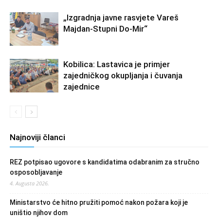
„Izgradnja javne rasvjete Vareš
Majdan-Stupni Do-Mir“
Kobilica: Lastavica je primjer
zajedničkog okupljanja i čuvanja
zajednice
Najnoviji članci
REZ potpisao ugovore s kandidatima odabranim za stručno
osposobljavanje
4. Augusta 2026.
Ministarstvo će hitno pružiti pomoć nakon požara koji je
uništio njihov dom