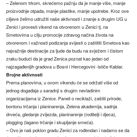
– Zelenom trkom, skrećemo pažnju da je manje više, manje
proizvodnje otpada, manje plastike, manje upotrebe. Kroz ove
ciljeve želimo udružiti naše aktivnosti i znanje s drugim UG u
Zenici i provesti vikend na otvorenom u Zenici tj. na
Smetovima u cilju promocije zdravog načina života na
otvorenom i važnosti podizanja svijesti o zaštititi Smetova kao
najvažnije destinacije za ljude da budu na svježem i čistom
zraku budući da je grad Zenica poznat kao jedan od
najzagađenijih gradova u Bosni i Hercegovini -ističe Kablar.
Brojne aktivnosti
Prema planovima, u ovom vikendu će se održati više od
jednog događaja u saradnji s drugim nevladinim
organizacijama iz Zenice. Paneli o reciklaži, zaštiti prirode,
bontonu trčanja i planinarenja, Zelena akademija, sadnja
drveća, gledanje zvijezda, planinarenje (roditelji i djeca),
plogging (lagano trčanje i skupljanje smeća).
– Ovo je naš poklon gradu Zenici za rođendan i nadamo se da