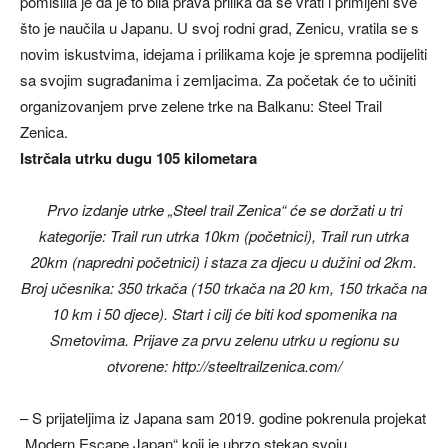
pomislila je da je to bila prava prilika da se vrati i primijeni sve
što je naučila u Japanu. U svoj rodni grad, Zenicu, vratila se s
novim iskustvima, idejama i prilikama koje je spremna podijeliti
sa svojim sugrađanima i zemljacima. Za početak će to učiniti
organizovanjem prve zelene trke na Balkanu: Steel Trail
Zenica.
Istrčala utrku dugu 105 kilometara
Prvo izdanje utrke „Steel trail Zenica“ će se doržati u tri
kategorije: Trail run utrka 10km (početnici), Trail run utrka
20km (napredni početnici) i staza za djecu u dužini od 2km.
Broj učesnika: 350 trkača (150 trkača na 20 km, 150 trkača na
10 km i 50 djece). Start i cilj će biti kod spomenika na
Smetovima. Prijave za prvu zelenu utrku u regionu su
otvorene: http://steeltrailzenica.com/
– S prijateljima iz Japana sam 2019. godine pokrenula projekat
„Modern Escape Japan“ koji je ubrzo stekao svoju