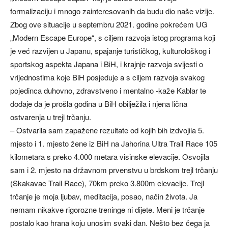
formalizaciju i mnogo zainteresovanih da budu dio naše vizije.
Zbog ove situacije u septembru 2021. godine pokrećem UG
„Modern Escape Europe“, s ciljem razvoja istog programa koji
je već razvijen u Japanu, spajanje turističkog, kulturološkog i
sportskog aspekta Japana i BiH, i krajnje razvoja svijesti o
vrijednostima koje BiH posjeduje a s ciljem razvoja svakog
pojedinca duhovno, zdravstveno i mentalno -kaže Kablar te
dodaje da je prošla godina u BiH obilježila i njena lična
ostvarenja u trejl trčanju.
– Ostvarila sam zapažene rezultate od kojih bih izdvojila 5.
mjesto i 1. mjesto žene iz BiH na Jahorina Ultra Trail Race 105
kilometara s preko 4.000 metara visinske elevacije. Osvojila
sam i 2. mjesto na državnom prvenstvu u brdskom trejl trčanju
(Skakavac Trail Race), 70km preko 3.800m elevacije. Trejl
trčanje je moja ljubav, meditacija, posao, način života. Ja
nemam nikakve rigorozne treninge ni dijete. Meni je trčanje
postalo kao hrana koju unosim svaki dan. Nešto bez čega ja