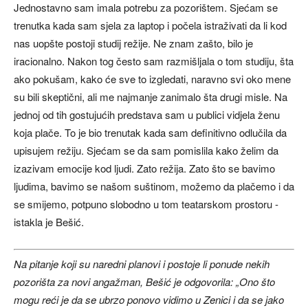
Jednostavno sam imala potrebu za pozorištem. Sjećam se
trenutka kada sam sjela za laptop i počela istraživati da li kod
nas uopšte postoji studij režije. Ne znam zašto, bilo je
iracionalno. Nakon tog često sam razmišljala o tom studiju, šta
ako pokušam, kako će sve to izgledati, naravno svi oko mene
su bili skeptični, ali me najmanje zanimalo šta drugi misle. Na
jednoj od tih gostujućih predstava sam u publici vidjela ženu
koja plače. To je bio trenutak kada sam definitivno odlučila da
upisujem režiju. Sjećam se da sam pomislila kako želim da
izazivam emocije kod ljudi. Zato režija. Zato što se bavimo
ljudima, bavimo se našom suštinom, možemo da plačemo i da
se smijemo, potpuno slobodno u tom teatarskom prostoru -
istakla je Bešić.
Na pitanje koji su naredni planovi i postoje li ponude nekih
pozorišta za novi angažman, Bešić je odgovorila: „Ono što
mogu reći je da se ubrzo ponovo vidimo u Zenici i da se jako