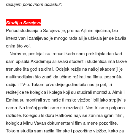
radujem ponovnom dolasku“.
Studij u Sarajevu
Period studiranja u Sarajevu je, prema Ajlinim riječima, bio
intenzivan i zahtijevao je mnogo rada ali je uživala jer se bavila
onim što voli.
– Naravno, postojali su trenuci kada sam proklinjala dan kad
sam upisala Akademiju ali svaki student i studentica ima takve
trenutke šta god studirali. Odsjek režije na našoj akademiji je
multimedijalan što znači da učimo režirati na filmu, pozorištu,
radiju i TV-u. Tokom prve dvije godine bilo nas je pet, tri
rediteljice te kolegica i kolega koji su studirali montažu. Almir i
Emina su montirali sve naše filmske vježbe i bili jako strpljivi s
nama. Na trećoj godini smo se razdvojili. Nas tri smo potpuno
različite. Kolegicu Isidoru Ratković najviše zanima igrani film,
kolegicu Minu Vavan dokumentarni film a mene pozorište.
Tokom studija sam radila filmske i pozorišne vježbe, kako za