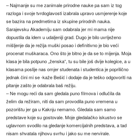
– Najmanje su me zanimale prirodne nauke pa sam iz tog
razloga i svoje tvrdoglavosti izabrala upravo usmjerenje koje
se bazira na predmetima iz skupine prirodnih nauka.
Sarajevsku Akademiju sam odabrala jer mi mama nije
dopustila da idem u udaljeniji grad. Dugo je bilo uvriježeno
mišljenje da je režija muški posao i definitivno je bio veći
procenat muškaraca. Ono što je bitno je da se to mijenja. Moja
klasa je bila potpuno „ženska“, tu su bile još dvije kolegice, a u
klasama poslije nas omjer studenata i studentica je poprilično
jednak čini mi se -kaže Bešić i dodaje da je teško odgovoriti na
pitanje zašto je odabrala baš režiju.
– Ne mogu reći da sam gledala puno filmova i odlučila da
želim da režiram, niti da sam provodila puno vremena u
pozorištu jer ga u Kaknju nemamo. Gledala sam samo
predstave koje su gostovale. Moje gledalačko iskustvo se
uglavnom svodilo na gledanje komercijalnih predstava, a tad
nisam shvatala njihovu svrhu i jako su me nervirale.