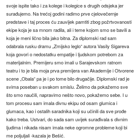
svoje ispite tako i za kolege i kolegice s drugih odsjeka jer
surađujemo. Na trećoj godini radimo prve cjelovečernje
predstave i taj proces ću zauvijek pamtiti zbog požrtvovanosti
ekipe koja je sa mnom radila, ali i teme kojom smo se bavili a
koja je meni lično bila jako bitna. Za diplomski rad sam
odabrala rusku dramu „Zmijsko leglo“ autora Vasily Sigareva
koja govori o nedostatku empatije i ljudskom potrebom za
materijalnim. Premijeru smo imali u Sarajevskom ratnom
teatru i to je bila moja prva premijera van Akademije i Otvorene
scene „Obala“ pa je i po tome bilo drugačije. Diplomski rad je
svima poseban u svakom smislu. Želimo da pokažemo sve
što smo naučili, napravimo nešto novo, pokažemo sebe. I u
tom procesu sam imala divnu ekipu od osam glumica i
glumaca, kao i ostalih saradnika koji su učinili da sve prođe
kako treba. Ustvari, do sada sam uvijek surađivala s divnim
ljudima i nikada nisam imala neke ogromne probleme koji bi
me poljuljali -kazala je Bešić.