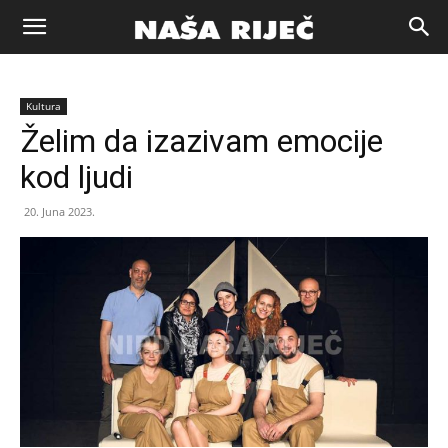
Naša
Kultura
riječ
Želim da izazivam emocije
kod ljudi
Zenica
20. Juna 2023.