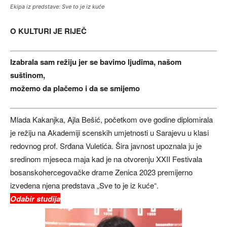
Ekipa iz predstave: Sve to je iz kuće
O KULTURI JE RIJEČ
Izabrala sam režiju jer se bavimo ljudima, našom
suštinom,
možemo da plačemo i da se smijemo
Mlada Kakanjka, Ajla Bešić, početkom ove godine diplomirala
je režiju na Akademiji scenskih umjetnosti u Sarajevu u klasi
redovnog prof. Srđana Vuletića. Šira javnost upoznala ju je
sredinom mjeseca maja kad je na otvorenju XXII Festivala
bosanskohercegovačke drame Zenica 2023 premijerno
izvedena njena predstava „Sve to je iz kuće“.
Odabir studija