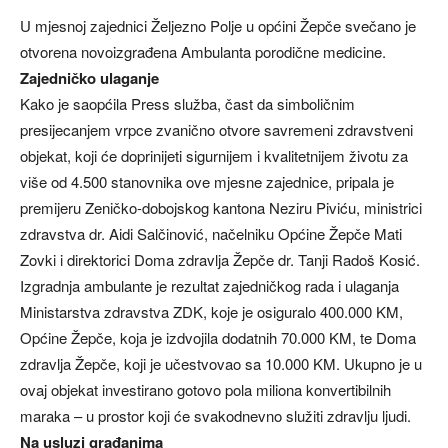
U mjesnoj zajednici Željezno Polje u općini Žepče svečano je
otvorena novoizgrađena Ambulanta porodične medicine.
Zajedničko ulaganje
Kako je saopćila Press služba, čast da simboličnim
presijecanjem vrpce zvanično otvore savremeni zdravstveni
objekat, koji će doprinijeti sigurnijem i kvalitetnijem životu za
više od 4.500 stanovnika ove mjesne zajednice, pripala je
premijeru Zeničko-dobojskog kantona Neziru Piviću, ministrici
zdravstva dr. Aidi Salčinović, načelniku Općine Žepče Mati
Zovki i direktorici Doma zdravlja Žepče dr. Tanji Radoš Kosić.
Izgradnja ambulante je rezultat zajedničkog rada i ulaganja
Ministarstva zdravstva ZDK, koje je osiguralo 400.000 KM,
Općine Žepče, koja je izdvojila dodatnih 70.000 KM, te Doma
zdravlja Žepče, koji je učestvovao sa 10.000 KM. Ukupno je u
ovaj objekat investirano gotovo pola miliona konvertibilnih
maraka – u prostor koji će svakodnevno služiti zdravlju ljudi.
Na usluzi građanima