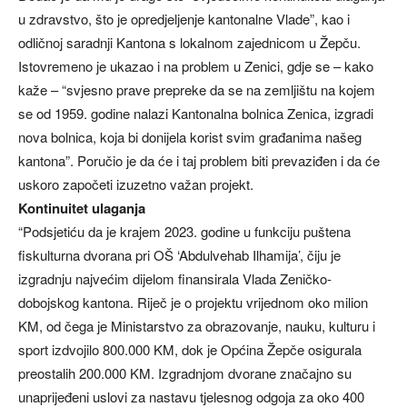
u zdravstvo, što je opredjeljenje kantonalne Vlade”, kao i
odličnoj saradnji Kantona s lokalnom zajednicom u Žepču.
Istovremeno je ukazao i na problem u Zenici, gdje se – kako
kaže – “svjesno prave prepreke da se na zemljištu na kojem
se od 1959. godine nalazi Kantonalna bolnica Zenica, izgradi
nova bolnica, koja bi donijela korist svim građanima našeg
kantona”. Poručio je da će i taj problem biti prevaziđen i da će
uskoro započeti izuzetno važan projekt.
Kontinuitet ulaganja
“Podsjetiću da je krajem 2023. godine u funkciju puštena
fiskulturna dvorana pri OŠ ‘Abdulvehab Ilhamija’, čiju je
izgradnju najvećim dijelom finansirala Vlada Zeničko-
dobojskog kantona. Riječ je o projektu vrijednom oko milion
KM, od čega je Ministarstvo za obrazovanje, nauku, kulturu i
sport izdvojilo 800.000 KM, dok je Općina Žepče osigurala
preostalih 200.000 KM. Izgradnjom dvorane značajno su
unaprijeđeni uslovi za nastavu tjelesnog odgoja za oko 400