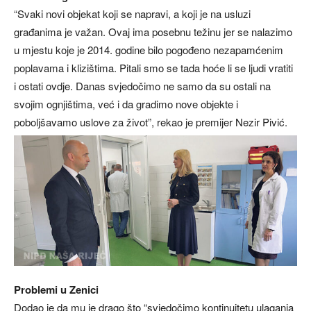
“Svaki novi objekat koji se napravi, a koji je na usluzi
građanima je važan. Ovaj ima posebnu težinu jer se nalazimo
u mjestu koje je 2014. godine bilo pogođeno nezapamćenim
poplavama i klizištima. Pitali smo se tada hoće li se ljudi vratiti
i ostati ovdje. Danas svjedočimo ne samo da su ostali na
svojim ognjištima, već i da gradimo nove objekte i
poboljšavamo uslove za život”, rekao je premijer Nezir Pivić.
Problemi u Zenici
Dodao je da mu je drago što “svjedočimo kontinuitetu ulaganja