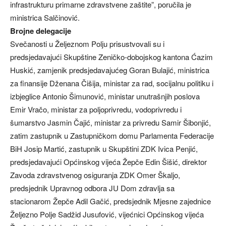
infrastrukturu primarne zdravstvene zaštite”, poručila je
ministrica Salčinović.
Brojne delegacije
Svečanosti u Željeznom Polju prisustvovali su i
predsjedavajući Skupštine Zeničko-dobojskog kantona Ćazim
Huskić, zamjenik predsjedavajućeg Goran Bulajić, ministrica
za finansije Dženana Čišija, ministar za rad, socijalnu politiku i
izbjeglice Antonio Šimunović, ministar unutrašnjih poslova
Emir Vračo, ministar za poljoprivredu, vodoprivredu i
šumarstvo Jasmin Čajić, ministar za privredu Samir Šibonjić,
zatim zastupnik u Zastupničkom domu Parlamenta Federacije
BiH Josip Martić, zastupnik u Skupštini ZDK Ivica Penjić,
predsjedavajući Općinskog vijeća Žepče Edin Šišić, direktor
Zavoda zdravstvenog osiguranja ZDK Omer Škaljo,
predsjednik Upravnog odbora JU Dom zdravlja sa
stacionarom Žepče Adil Gačić, predsjednik Mjesne zajednice
Željezno Polje Sadžid Jusufović, vijećnici Općinskog vijeća