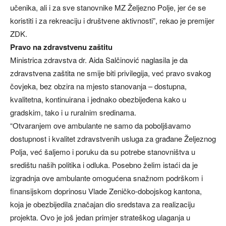
učenika, ali i za sve stanovnike MZ Željezno Polje, jer će se
koristiti i za rekreaciju i društvene aktivnosti”, rekao je premijer
ZDK.
Pravo na zdravstvenu zaštitu
Ministrica zdravstva dr. Aida Salčinović naglasila je da
zdravstvena zaštita ne smije biti privilegija, već pravo svakog
čovjeka, bez obzira na mjesto stanovanja – dostupna,
kvalitetna, kontinuirana i jednako obezbijeđena kako u
gradskim, tako i u ruralnim sredinama.
“Otvaranjem ove ambulante ne samo da poboljšavamo
dostupnost i kvalitet zdravstvenih usluga za građane Željeznog
Polja, već šaljemo i poruku da su potrebe stanovništva u
središtu naših politika i odluka. Posebno želim istaći da je
izgradnja ove ambulante omogućena snažnom podrškom i
finansijskom doprinosu Vlade Zeničko-dobojskog kantona,
koja je obezbijedila značajan dio sredstava za realizaciju
projekta. Ovo je još jedan primjer strateškog ulaganja u