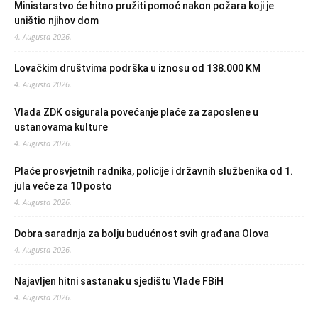
Ministarstvo će hitno pružiti pomoć nakon požara koji je
uništio njihov dom
4. Augusta 2026.
Lovačkim društvima podrška u iznosu od 138.000 KM
4. Augusta 2026.
Vlada ZDK osigurala povećanje plaće za zaposlene u
ustanovama kulture
4. Augusta 2026.
Plaće prosvjetnih radnika, policije i državnih službenika od 1.
jula veće za 10 posto
4. Augusta 2026.
Dobra saradnja za bolju budućnost svih građana Olova
4. Augusta 2026.
Najavljen hitni sastanak u sjedištu Vlade FBiH
4. Augusta 2026.