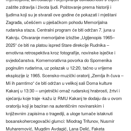
zaštite zdravlja i života ljudi. Poštovanje prema historiji i
ljudima koji su je stvarali ove godine će pokazati i mještani
Zagrađa, učešćem u pješačkom pohodu Memorijalna
rudarska staza. Centralni program će biti održan 7. juna u
Kaknju. Otvaranje memorijalne izložbe „Ugljenopis 1965–
2025“ će biti na platou ispred Stare direkcije Rudnika –
emotivna retrospektiva kroz fotografije, novinske isječke i
svjedočanstva. Komemorativna povorka do Spomenika
poginulim rudarima, uz polazak u 12:20, tačno u vrijeme
eksplozije iz 1965. Scensko-muzički oratorij „Zemlja ih čuva –
Mi ih pamtimo“ će biti održan u velikoj sali Doma kulture
Kakanj u 13:30 – umjetnički omaž rudarskoj hrabrosti, žrtvi i
sjećanju koje traje -kažu iz RMU Kakanj te dodaju da u ovom
oratoriju koji je baziran na autentičnim novinarskim i
književnim zapisima o tragediji, a uloge tumače istaknuti
bosanskohercegovački glumci: Miodrag Trifunov, Nusmir
Muharemović, Mugdim Avdagić, Lana Delić, Faketa