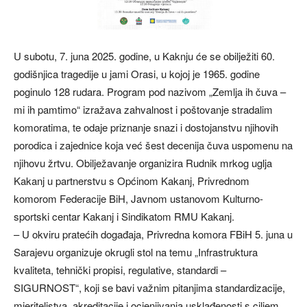
U subotu, 7. juna 2025. godine, u Kaknju će se obilježiti 60.
godišnjica tragedije u jami Orasi, u kojoj je 1965. godine
poginulo 128 rudara. Program pod nazivom „Zemlja ih čuva –
mi ih pamtimo“ izražava zahvalnost i poštovanje stradalim
komoratima, te odaje priznanje snazi i dostojanstvu njihovih
porodica i zajednice koja već šest decenija čuva uspomenu na
njihovu žrtvu. Obilježavanje organizira Rudnik mrkog uglja
Kakanj u partnerstvu s Općinom Kakanj, Privrednom
komorom Federacije BiH, Javnom ustanovom Kulturno-
sportski centar Kakanj i Sindikatom RMU Kakanj.
– U okviru pratećih događaja, Privredna komora FBiH 5. juna u
Sarajevu organizuje okrugli stol na temu „Infrastruktura
kvaliteta, tehnički propisi, regulative, standardi –
SIGURNOST“, koji se bavi važnim pitanjima standardizacije,
mjeriteljstva, akreditacije i ocjenjivanja usklađenosti s ciljem