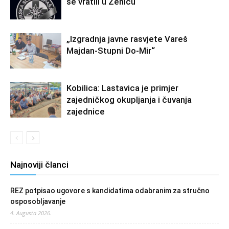
se vratili u Zenicu
„Izgradnja javne rasvjete Vareš
Majdan-Stupni Do-Mir“
Kobilica: Lastavica je primjer
zajedničkog okupljanja i čuvanja
zajednice
Najnoviji članci
REZ potpisao ugovore s kandidatima odabranim za stručno
osposobljavanje
4. Augusta 2026.