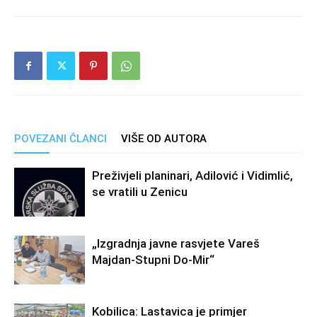
POVEZANI ČLANCI
VIŠE OD AUTORA
Preživjeli planinari, Adilović i Vidimlić,
se vratili u Zenicu
„Izgradnja javne rasvjete Vareš
Majdan-Stupni Do-Mir“
Kobilica: Lastavica je primjer