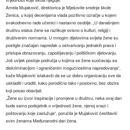
Amela Mujaković, direktorica je Mješovite srednje škole
Zenica, u kojoj decenijama vlada pozitivno ozračje u kojem
svakodnevno rade učenici i nastavno osoblje. „U današnjem
društvu status žene se razlikuje ovisno o kulturi, religiji i
društvenim normama. U mnogim dijelovima svijeta žene su
postigle značajan napredak u ostvarivanju jednakih prava i
pristupa obrazovanju, zapošljavanju i političkom djelovanju.
Još uvijek postoje područja u kojima se žene suočavaju sa
diskriminacijom i ograničenim mogućnostima napredovanja“,
kaže Mujaković istakavši da se uz dobru organizaciju sve da
uskladiti i uraditi, kako porodično tako i poslovno, bez obzira
koji posao obavljali.
„Žene su izvor inspiracije i promjene u društvu, neka ovaj dan
bude samo podsjetnik o vrijednosti žene, njenoj snazi i
poštovanju koje zaslužuje“, poručila je Mujaković čestitavši
svim ženama Međunarodni dan žena.