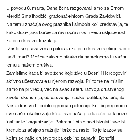
U povodu 8. marta, Dana žena razgovarali smo sa Ernom
Merdić Smailhodžić, gradonačelnicom Grada Zavidovići.
Na temu značaja ovog praznika i simbola koji predstavlja, te
kako doživljava borbe za ravnopravnost i veću uključenost
žena u društvu, kazala je:
-Zašto se prava žena i položaja žena u društvu sjetimo samo
na 8. mart? Možda zato što nikako da nametnemo tu važnu
temu u našem društvu.
Zamislimo kada bi sve žene koje žive u Bosni i Hercegovini
aktivno učestvovale u njenom razvoju. Pri tome ne mislim
samo na privredu, već na svaku sferu razvoja društvenog
života: ekonomija, obrazovanje, nauka, politika, kultura, itd.
Naše društvo bi dobilo ogroman potencijal koji bi preporodio
sve naše lokalne zajednice, sva naša preduzeća, ustanove,
institucije i organizacije. Pokrenuli bi se novi biznisi i sve bi
krenulo značajno snažnije i brže da raste. To je izazov sa
kojim se naše društvo treba ozbiljno zabaviti. Benefiti