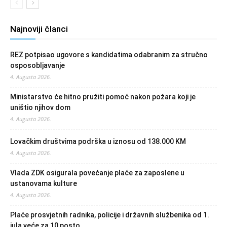
Najnoviji članci
REZ potpisao ugovore s kandidatima odabranim za stručno
osposobljavanje
4. Augusta 2026.
Ministarstvo će hitno pružiti pomoć nakon požara koji je
uništio njihov dom
4. Augusta 2026.
Lovačkim društvima podrška u iznosu od 138.000 KM
4. Augusta 2026.
Vlada ZDK osigurala povećanje plaće za zaposlene u
ustanovama kulture
4. Augusta 2026.
Plaće prosvjetnih radnika, policije i državnih službenika od 1.
jula veće za 10 posto