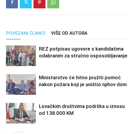
POVEZANI ČLANCI
VIŠE OD AUTORA
REZ potpisao ugovore s kandidatima
odabranim za stručno osposobljavanje
Ministarstvo će hitno pružiti pomoć
nakon požara koji je uništio njihov dom
Lovačkim društvima podrška u iznosu
od 138.000 KM