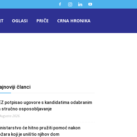
RT
OGLASI
PRIČE
CRNA HRONIKA
e
ajnoviji članci
EZ potpisao ugovore s kandidatima odabranim
a stručno osposobljavanje
 Augusta 2026.
nistarstvo će hitno pružiti pomoć nakon
žara koji je uništio njihov dom