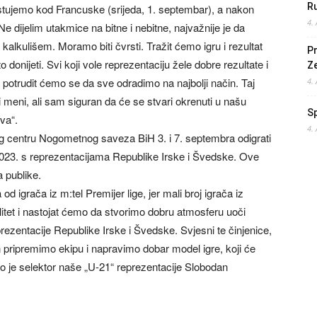
Ru
ostujemo kod Francuske (srijeda, 1. septembar), a nakon
4.
e dijelim utakmice na bitne i nebitne, najvažnije je da
kalkulišem. Moramo biti čvrsti. Tražit ćemo igru i rezultat
Pr
donijeti. Svi koji vole reprezentaciju žele dobre rezultate i
Z
otrudit ćemo se da sve odradimo na najbolji način. Taj
4.
 meni, ali sam siguran da će se stvari okrenuti u našu
S
va“.
4.
g centru Nogometnog saveza BiH 3. i 7. septembra odigrati
2023. s reprezentacijama Republike Irske i Švedske. Ove
a publike.
d igrača iz m:tel Premijer lige, jer mali broj igrača iz
itet i nastojat ćemo da stvorimo dobru atmosferu uoči
rezentacije Republike Irske i Švedske. Svjesni te činjenice,
 pripremimo ekipu i napravimo dobar model igre, koji će
o je selektor naše „U-21“ reprezentacije Slobodan