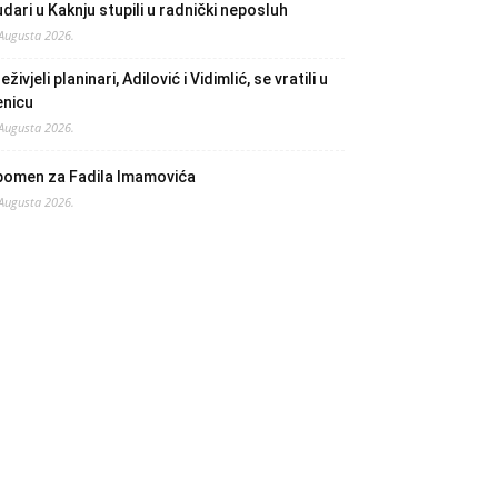
dari u Kaknju stupili u radnički neposluh
 Augusta 2026.
eživjeli planinari, Adilović i Vidimlić, se vratili u
enicu
 Augusta 2026.
pomen za Fadila Imamovića
 Augusta 2026.