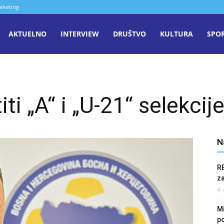
rketing
aša
AKTUELNO
INTERVIEW
DRUŠTVO
KULTURA
SPO
iječ
ti „A“ i „U-21“ selekcij
enica
N
R
z
4.
Mi
po