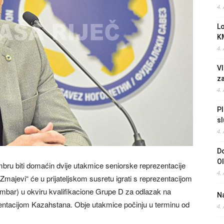
4.
L
K
4.
Vl
z
4.
Pl
sl
4.
Do
O
mbru biti domaćin dvije utakmice seniorske reprezentacije
4.
majevi“ će u prijateljskom susretu igrati s reprezentacijom
tembar) u okviru kvalifikacione Grupe D za odlazak na
Na
zentacijom Kazahstana. Obje utakmice počinju u terminu od
4.