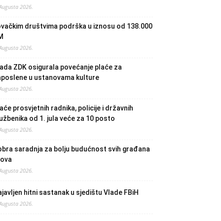
 Augusta 2026.
ovačkim društvima podrška u iznosu od 138.000
M
 Augusta 2026.
ada ZDK osigurala povećanje plaće za
aposlene u ustanovama kulture
 Augusta 2026.
aće prosvjetnih radnika, policije i državnih
užbenika od 1. jula veće za 10 posto
 Augusta 2026.
bra saradnja za bolju budućnost svih građana
lova
 Augusta 2026.
javljen hitni sastanak u sjedištu Vlade FBiH
 Augusta 2026.