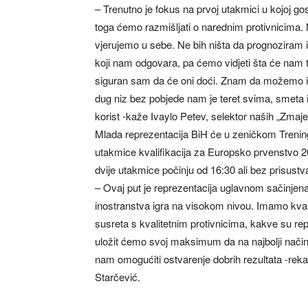
– Trenutno je fokus na prvoj utakmici u kojoj g
toga ćemo razmišljati o narednim protivnicima. N
vjerujemo u sebe. Ne bih ništa da prognoziram i 
koji nam odgovara, pa ćemo vidjeti šta će nam to 
siguran sam da će oni doći. Znam da možemo i p
dug niz bez pobjede nam je teret svima, smeta i
korist -kaže Ivaylo Petev, selektor naših „Zmaje
Mlada reprezentacija BiH će u zeničkom Trenin
utakmice kvalifikacija za Europsko prvenstvo 
dvije utakmice počinju od 16:30 ali bez prisustv
– Ovaj put je reprezentacija uglavnom sačinjena o
inostranstva igra na visokom nivou. Imamo kval
susreta s kvalitetnim protivnicima, kakve su rep
uložit ćemo svoj maksimum da na najbolji način
nam omogućiti ostvarenje dobrih rezultata -reka
Starčević.