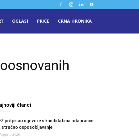
RT
OGLASI
PRIČE
CRNA HRONIKA
voosnovanih
ajnoviji članci
EZ potpisao ugovore s kandidatima odabranim
a stručno osposobljavanje
 Augusta 2026.