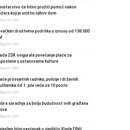
nistarstvo će hitno pružiti pomoć nakon
žara koji je uništio njihov dom
 Augusta 2026.
ovačkim društvima podrška u iznosu od 138.000
M
 Augusta 2026.
ada ZDK osigurala povećanje plaće za
aposlene u ustanovama kulture
 Augusta 2026.
aće prosvjetnih radnika, policije i državnih
užbenika od 1. jula veće za 10 posto
 Augusta 2026.
bra saradnja za bolju budućnost svih građana
lova
 Augusta 2026.
javljen hitni sastanak u sjedištu Vlade FBiH