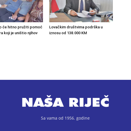
o će hitno pružiti pomoć
Lovačkim društvima podrška u
 koji je uništio njihov
iznosu od 138.000 KM
Sa vama od 1956. godine