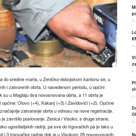
Mi
po
4.
L
K
4.
Vl
z
4.
ra do sredine marta, u Zeničko-dobojskom kantonu se, u
Pl
enih i zatvorenih obrta. U navedenom periodu, u općini
sl
ok su u Maglaju dva novosnovana obrta, a 11 obrta je
4.
 i općine: Olovo (+4), Kakanj (+3) i Zavidovići (+2). Općine
Do
u značajnije zatvaranje obrta u odnosu na nove registracije.
O
je završilo poslovanje. Zenica i Visoko, s druge strane,
4.
ko ugostiteljskih radnji, pa sve do trgovačkih pa je tako u
dnji i 3 trgovačke radnje dok je u Visokom 28 novosnovanih
Na