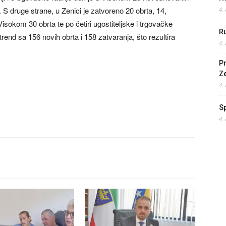
e. S druge strane, u Zenici je zatvoreno 20 obrta, 14,
4.
u Visokom 30 obrta te po četiri ugostiteljske i trgovačke
Ru
trend sa 156 novih obrta i 158 zatvaranja, što rezultira
4.
Pr
Z
4.
S
4.