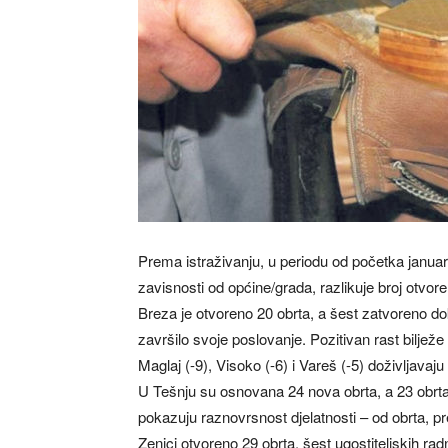
Prema istraživanju, u periodu od početka janua
zavisnosti od općine/grada, razlikuje broj otvor
Breza je otvoreno 20 obrta, a šest zatvoreno d
završilo svoje poslovanje. Pozitivan rast bilježe
Maglaj (-9), Visoko (-6) i Vareš (-5) doživljavaj
U Tešnju su osnovana 24 nova obrta, a 23 obrta 
pokazuju raznovrsnost djelatnosti – od obrta, pre
Zenici otvoreno 29 obrta, šest ugostiteljskih ra