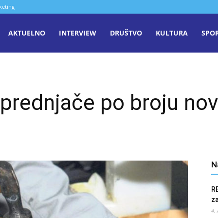
keting
aša
AKTUELNO
INTERVIEW
DRUŠTVO
KULTURA
SPO
iječ
 prednjače po broju no
enica
N
R
z
4.