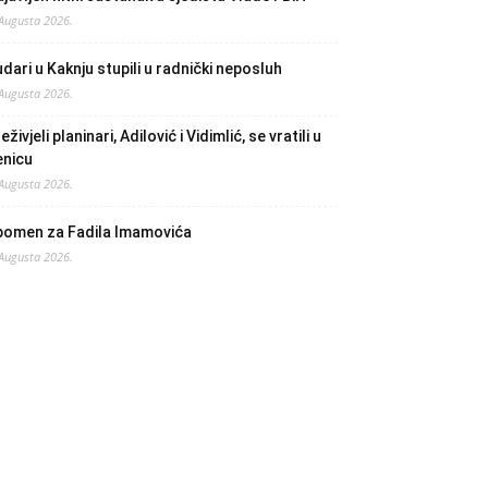
 Augusta 2026.
dari u Kaknju stupili u radnički neposluh
 Augusta 2026.
eživjeli planinari, Adilović i Vidimlić, se vratili u
enicu
 Augusta 2026.
pomen za Fadila Imamovića
 Augusta 2026.