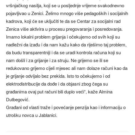
vršnjačkog nasilja, koji se u posljednje vrijeme svakodnevno
pojavljivao u Zenici. Želimo mnogo više pedagoških i socijalnih
kadrova, koji će se uključiti te da se Centar za socijalni rad
Zenica više aktivira u procesu pregovaranja i posredovanja.
Imamo lokalni problem grijanja i očekujemo od svih koji su
nadležni da izađu i da nam kažu kako da riješimo taj problem,
da budu transparentniji i da se uradi kontrola računa koji su
nam došli i za grijanje i za struju. Ne grijemo se ili se
redukovano grijemo cijeli mjesec ali nam dolaze računi kao da
je grijanje odvijalo bez prekida. Isto to očekujemo i od
elektrodistribucije da dođe i da objasni zbog čega su
građanima ovaj put računi bili duplo veći“, kaže Almina
Dutbegović.
Građani od vlasti traže i povećanje penzija kao i informaciju o
utrošku novca u Jablanici.