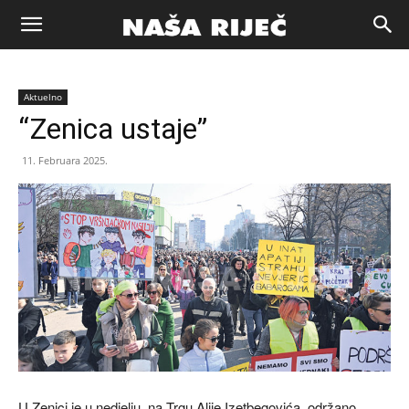
Naša
Aktuelno
riječ
“Zenica ustaje”
11. Februara 2025.
Zenica
U Zenici je u nedjelju, na Trgu Alije Izetbegovića, održano