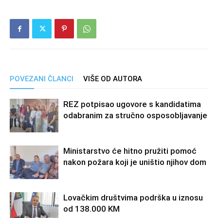
POVEZANI ČLANCI
VIŠE OD AUTORA
REZ potpisao ugovore s kandidatima
odabranim za stručno osposobljavanje
Ministarstvo će hitno pružiti pomoć
nakon požara koji je uništio njihov dom
Lovačkim društvima podrška u iznosu
od 138.000 KM