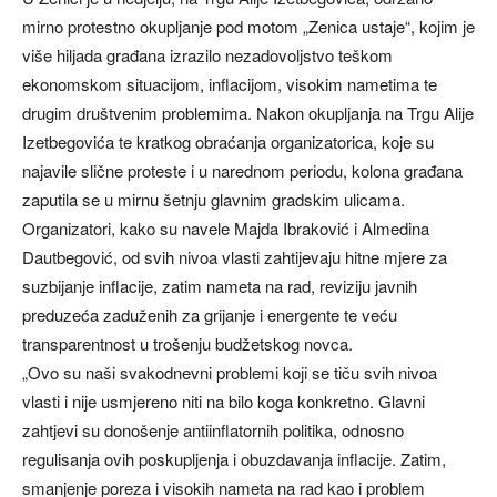
mirno protestno okupljanje pod motom „Zenica ustaje“, kojim je
više hiljada građana izrazilo nezadovoljstvo teškom
ekonomskom situacijom, inflacijom, visokim nametima te
drugim društvenim problemima. Nakon okupljanja na Trgu Alije
Izetbegovića te kratkog obraćanja organizatorica, koje su
najavile slične proteste i u narednom periodu, kolona građana
zaputila se u mirnu šetnju glavnim gradskim ulicama.
Organizatori, kako su navele Majda Ibraković i Almedina
Dautbegović, od svih nivoa vlasti zahtijevaju hitne mjere za
suzbijanje inflacije, zatim nameta na rad, reviziju javnih
preduzeća zaduženih za grijanje i energente te veću
transparentnost u trošenju budžetskog novca.
„Ovo su naši svakodnevni problemi koji se tiču svih nivoa
vlasti i nije usmjereno niti na bilo koga konkretno. Glavni
zahtjevi su donošenje antiinflatornih politika, odnosno
regulisanja ovih poskupljenja i obuzdavanja inflacije. Zatim,
smanjenje poreza i visokih nameta na rad kao i problem