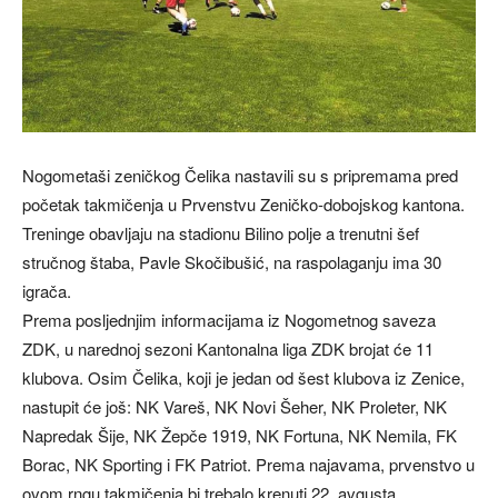
Nogometaši zeničkog Čelika nastavili su s pripremama pred
početak takmičenja u Prvenstvu Zeničko-dobojskog kantona.
Treninge obavljaju na stadionu Bilino polje a trenutni šef
stručnog štaba, Pavle Skočibušić, na raspolaganju ima 30
igrača.
Prema posljednjim informacijama iz Nogometnog saveza
ZDK, u narednoj sezoni Kantonalna liga ZDK brojat će 11
klubova. Osim Čelika, koji je jedan od šest klubova iz Zenice,
nastupit će još: NK Vareš, NK Novi Šeher, NK Proleter, NK
Napredak Šije, NK Žepče 1919, NK Fortuna, NK Nemila, FK
Borac, NK Sporting i FK Patriot. Prema najavama, prvenstvo u
ovom rngu takmičenja bi trebalo krenuti 22. avgusta.