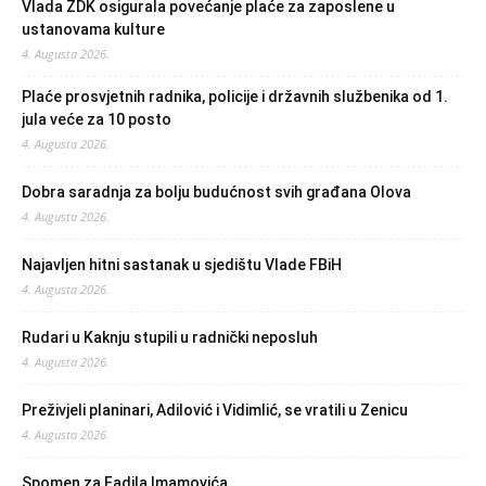
Vlada ZDK osigurala povećanje plaće za zaposlene u
ustanovama kulture
4. Augusta 2026.
Plaće prosvjetnih radnika, policije i državnih službenika od 1.
jula veće za 10 posto
4. Augusta 2026.
Dobra saradnja za bolju budućnost svih građana Olova
4. Augusta 2026.
Najavljen hitni sastanak u sjedištu Vlade FBiH
4. Augusta 2026.
Rudari u Kaknju stupili u radnički neposluh
4. Augusta 2026.
Preživjeli planinari, Adilović i Vidimlić, se vratili u Zenicu
4. Augusta 2026.
Spomen za Fadila Imamovića