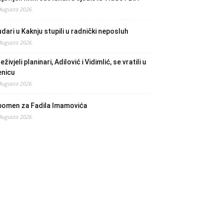
 Augusta 2026.
dari u Kaknju stupili u radnički neposluh
 Augusta 2026.
eživjeli planinari, Adilović i Vidimlić, se vratili u
enicu
 Augusta 2026.
pomen za Fadila Imamovića
 Augusta 2026.