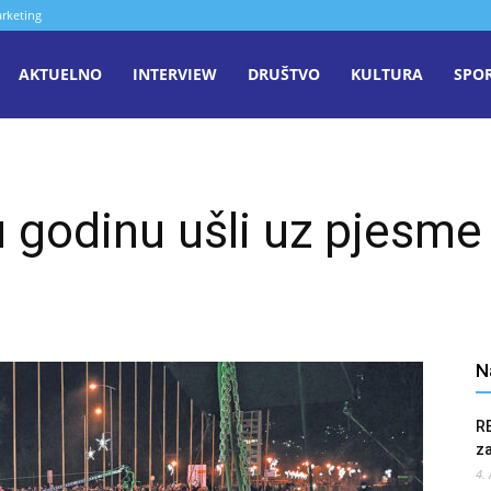
rketing
aša
AKTUELNO
INTERVIEW
DRUŠTVO
KULTURA
SPO
iječ
 godinu ušli uz pjesme
enica
N
R
z
4.