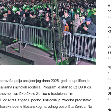
Mi
po
4.
L
K
4.
Vl
z
4.
Pl
sl
4.
rovića polju posljednjeg dana 2025. godine upriličen je
ališana i njihovih roditelja. Program je startao uz DJ Kids
Do
Osnovne muzičke škole Zenica s tradicionalnim
O
jed Mraz stigao u podne, uslijedila je izvedba predstave
4.
i lutkarske scene Bosanskog narodnog pozorišta Zenica. Na
Na