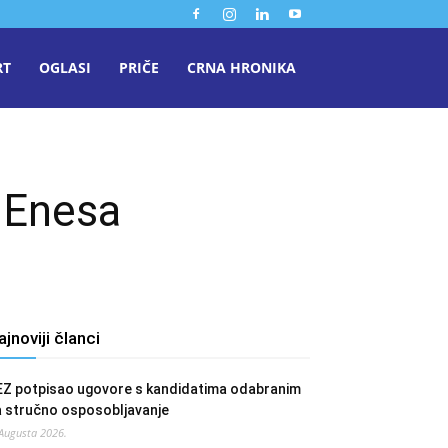
RT
OGLASI
PRIČE
CRNA HRONIKA
 Enesa
ajnoviji članci
EZ potpisao ugovore s kandidatima odabranim
a stručno osposobljavanje
 Augusta 2026.