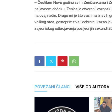
– Čestitam Novu godinu svim Zeničankama i Zen
na javnom dočeku. Zenica je otvoren i evropski
na ovaj način. Drago mi je što vas ima iz svih g
velikog srca, gostoprimstva i dobrote -kazao j
zajedničkog odbrojavanja posljednjih sekundi 2
POVEZANI ČLANCI
VIŠE OD AUTORA