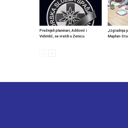
Preživjeli planinari, Adilović i
„Izgradnja j
Vidimlić, se vratili u Zenicu
Majdan-Stu