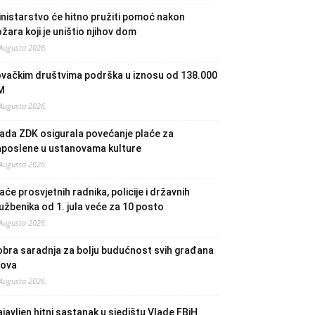
nistarstvo će hitno pružiti pomoć nakon
žara koji je uništio njihov dom
 Augusta 2026.
ovačkim društvima podrška u iznosu od 138.000
M
 Augusta 2026.
ada ZDK osigurala povećanje plaće za
aposlene u ustanovama kulture
 Augusta 2026.
aće prosvjetnih radnika, policije i državnih
užbenika od 1. jula veće za 10 posto
 Augusta 2026.
bra saradnja za bolju budućnost svih građana
lova
 Augusta 2026.
javljen hitni sastanak u sjedištu Vlade FBiH