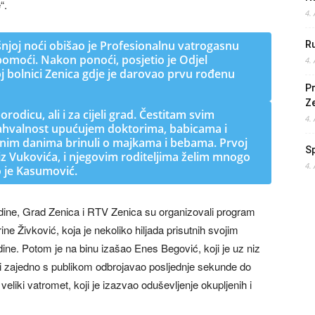
“.
4.
joj noći obišao je Profesionalnu vatrogasnu
Ru
pomoći. Nakon ponoći, posjetio je Odjel
4.
oj bolnici Zenica gdje je darovao prvu rođenu
Pr
Z
rodicu, ali i za cijeli grad. Čestitam svim
4.
zahvalnost upućujem doktorima, babicama i
čnim danima brinuli o majkama i bebama. Prvoj
S
z Vukovića, i njegovim roditeljima želim mnogo
4.
o je Kasumović.
dine, Grad Zenica i RTV Zenica su organizovali program
ine Živković, koja je nekoliko hiljada prisutnih svojim
dine. Potom je na binu izašao Enes Begović, koji je uz niz
 i zajedno s publikom odbrojavao posljednje sekunde do
liki vatromet, koji je izazvao oduševljenje okupljenih i