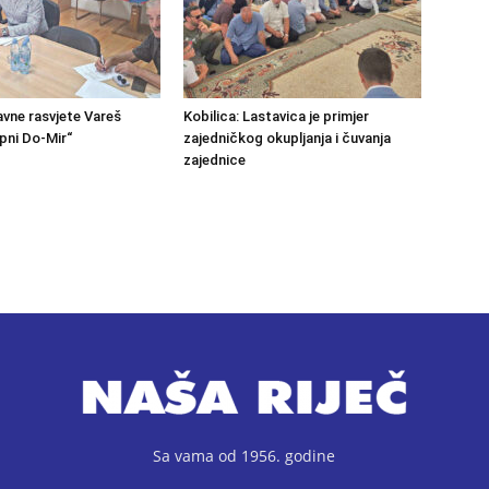
avne rasvjete Vareš
Kobilica: Lastavica je primjer
pni Do-Mir“
zajedničkog okupljanja i čuvanja
zajednice
Sa vama od 1956. godine