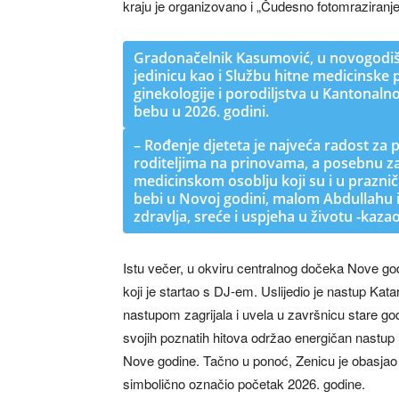
kraju je organizovano i „Čudesno fotomraziranje
Gradonačelnik Kasumović, u novogodišn
jedinicu kao i Službu hitne medicinske 
ginekologije i porodiljstva u Kantonaln
bebu u 2026. godini.
– Rođenje djeteta je najveća radost za po
roditeljima na prinovama, a posebnu 
medicinskom osoblju koji su i u prazni
bebi u Novoj godini, malom Abdullahu i
zdravlja, sreće i uspjeha u životu -kaza
Istu večer, u okviru centralnog dočeka Nove go
koji je startao s DJ-em. Uslijedio je nastup Katar
nastupom zagrijala i uvela u završnicu stare go
svojih poznatih hitova održao energičan nastup
Nove godine. Tačno u ponoć, Zenicu je obasjao ve
simbolično označio početak 2026. godine.