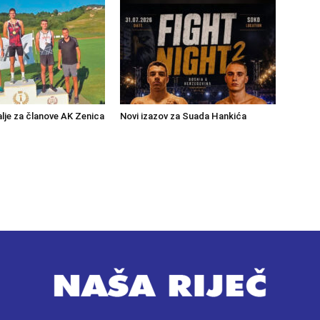
lje za članove AK Zenica
Novi izazov za Suada Hankića