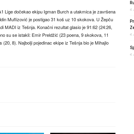
Ru
4.
 A1 Lige dočekao ekipu Igman Burch a utakmica je završena
Aldin Muflizović je postigao 31 koš uz 10 skokova. U Žepču
Pr
adi MADI iz Tešnja. Konačni rezultat glasio je 91:62 (24:26,
Z
bno su se istakli: Emir Preldžić (23 poena, 9 skokova, 11
4.
 (20, 8). Najbolji pojedinac ekipe iz Tešnja bio je Mihajlo
S
4.