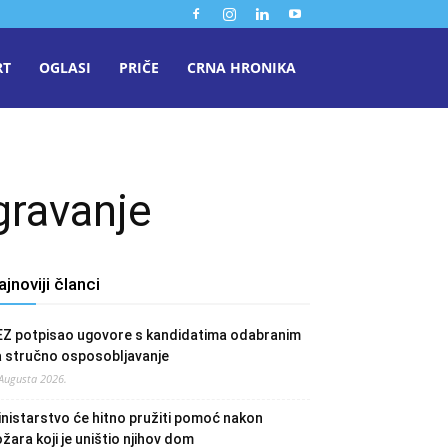
RT
OGLASI
PRIČE
CRNA HRONIKA
gravanje
ajnoviji članci
EZ potpisao ugovore s kandidatima odabranim
a stručno osposobljavanje
 Augusta 2026.
nistarstvo će hitno pružiti pomoć nakon
žara koji je uništio njihov dom