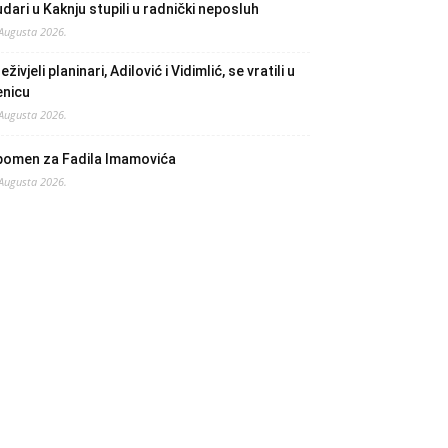
dari u Kaknju stupili u radnički neposluh
 Augusta 2026.
eživjeli planinari, Adilović i Vidimlić, se vratili u
enicu
 Augusta 2026.
pomen za Fadila Imamovića
 Augusta 2026.