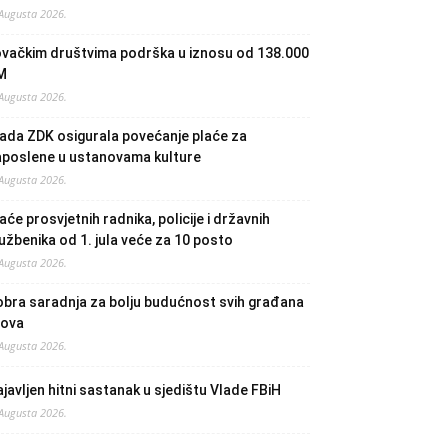
 Augusta 2026.
ovačkim društvima podrška u iznosu od 138.000
M
 Augusta 2026.
ada ZDK osigurala povećanje plaće za
aposlene u ustanovama kulture
 Augusta 2026.
aće prosvjetnih radnika, policije i državnih
užbenika od 1. jula veće za 10 posto
 Augusta 2026.
bra saradnja za bolju budućnost svih građana
lova
 Augusta 2026.
javljen hitni sastanak u sjedištu Vlade FBiH
 Augusta 2026.