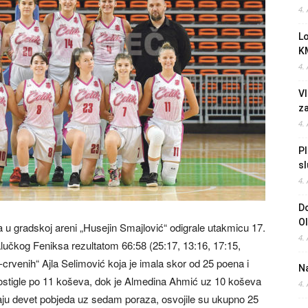
4.
L
K
4.
Vl
z
4.
Pl
sl
4.
Do
O
 u gradskoj areni „Husejin Smajlović“ odigrale utakmicu 17.
4.
jalučkog Feniksa rezultatom 66:58 (25:17, 13:16, 17:15,
-crvenih“ Ajla Selimović koja je imala skor od 25 poena i
Na
postigle po 11 koševa, dok je Almedina Ahmić uz 10 koševa
4.
aju devet pobjeda uz sedam poraza, osvojile su ukupno 25