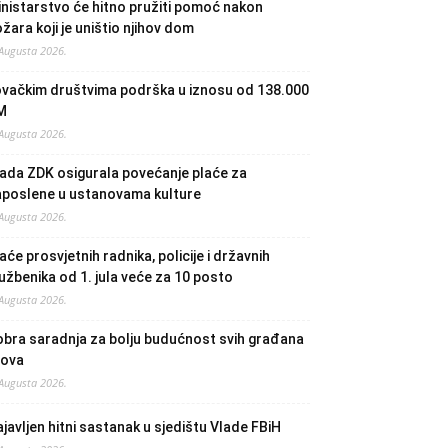
nistarstvo će hitno pružiti pomoć nakon
žara koji je uništio njihov dom
 Augusta 2026.
ovačkim društvima podrška u iznosu od 138.000
M
 Augusta 2026.
ada ZDK osigurala povećanje plaće za
aposlene u ustanovama kulture
 Augusta 2026.
aće prosvjetnih radnika, policije i državnih
užbenika od 1. jula veće za 10 posto
 Augusta 2026.
bra saradnja za bolju budućnost svih građana
lova
 Augusta 2026.
javljen hitni sastanak u sjedištu Vlade FBiH