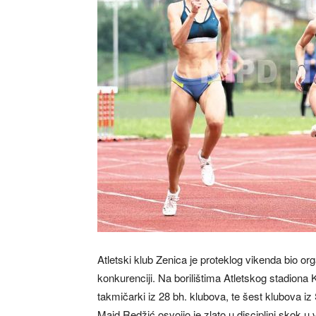
Atletski klub Zenica je proteklog vikenda bio o
konkurenciji. Na borilištima Atletskog stadiona 
takmičarki iz 28 bh. klubova, te šest klubova iz S
Maid Redžić osvojio je zlato u disciplini skok u 