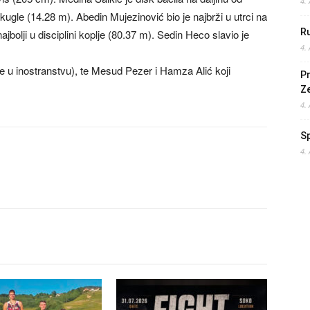
4.
 kugle (14.28 m). Abedin Mujezinović bio je najbrži u utrci na
Ru
bolji u disciplini koplje (80.37 m). Sedin Heco slavio je
4.
e u inostranstvu), te Mesud Pezer i Hamza Alić koji
Pr
Z
4.
S
4.