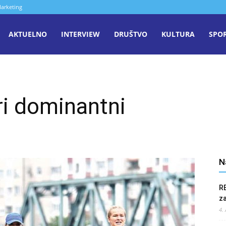
arketing
aša
AKTUELNO
INTERVIEW
DRUŠTVO
KULTURA
SPO
iječ
ri dominantni
enica
N
R
z
4.