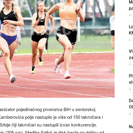
Mi
po
4.
L
K
4.
Vl
z
4.
Pl
sl
4.
Do
O
rganizator pojedinačnog prvenstva BiH u seniorskoj
4.
Kamberovića polje nastupilo je više od 150 takmičara i
rbije čiji takmičari su nastupili izvan konkurencije.
Na
vis (205 cm). Mediha Salkić je disk bacila na daljinu od