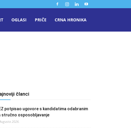
RT
OGLASI
PRIČE
CRNA HRONIKA
ajnoviji članci
EZ potpisao ugovore s kandidatima odabranim
a stručno osposobljavanje
 Augusta 2026.