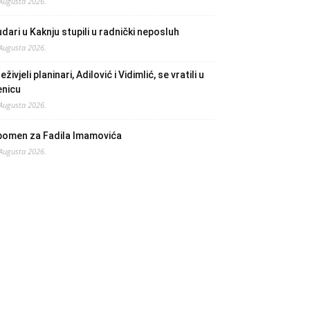
 Augusta 2026.
dari u Kaknju stupili u radnički neposluh
 Augusta 2026.
eživjeli planinari, Adilović i Vidimlić, se vratili u
enicu
 Augusta 2026.
pomen za Fadila Imamovića
 Augusta 2026.