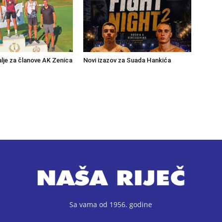
lje za članove AK Zenica
Novi izazov za Suada Hankića
Sa vama od 1956. godine