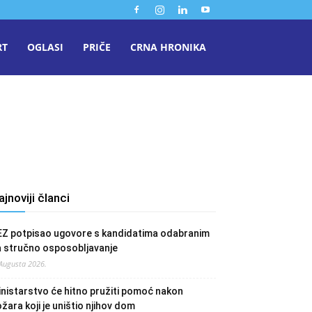
RT
OGLASI
PRIČE
CRNA HRONIKA
a
ajnoviji članci
EZ potpisao ugovore s kandidatima odabranim
a stručno osposobljavanje
 Augusta 2026.
nistarstvo će hitno pružiti pomoć nakon
žara koji je uništio njihov dom