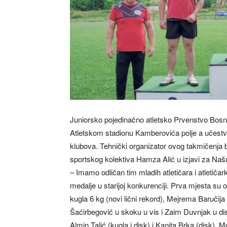
Juniorsko pojedinačno atletsko Prvenstvo Bosn
Atletskom stadionu Kamberovića polje a učestvova
klubova. Tehnički organizator ovog takmičenja b
sportskog kolektiva Hamza Alić u izjavi za Naš
– Imamo odličan tim mladih atletičara i atletičarki.
medalje u starijoj konkurenciji. Prva mjesta su 
kugla 6 kg (novi lični rekord), Mejrema Baručija u 
Šaćirbegović u skoku u vis i Zaim Duvnjak u disci
Almin Talić (kugla i disk) i Kanita Brka (disk).