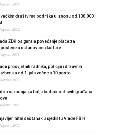
 Augusta 2026.
ovačkim društvima podrška u iznosu od 138.000
M
 Augusta 2026.
ada ZDK osigurala povećanje plaće za
aposlene u ustanovama kulture
 Augusta 2026.
aće prosvjetnih radnika, policije i državnih
užbenika od 1. jula veće za 10 posto
 Augusta 2026.
bra saradnja za bolju budućnost svih građana
lova
 Augusta 2026.
javljen hitni sastanak u sjedištu Vlade FBiH
 Augusta 2026.