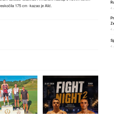
Ru
eskočila 175 cm -kazao je Alić.
4.
Pr
Z
4.
S
4.