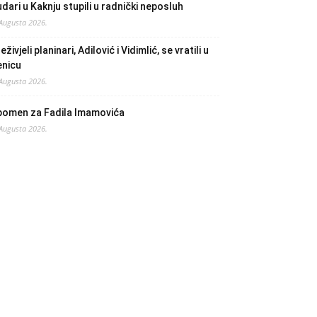
dari u Kaknju stupili u radnički neposluh
 Augusta 2026.
eživjeli planinari, Adilović i Vidimlić, se vratili u
enicu
 Augusta 2026.
pomen za Fadila Imamovića
 Augusta 2026.