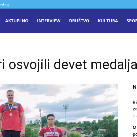
keting
aša
AKTUELNO
INTERVIEW
DRUŠTVO
KULTURA
SPO
iječ
ri osvojili devet medalj
enica
N
R
z
4.
Mi
po