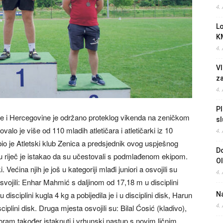
4.
L
K
4.
Vl
z
4.
Pl
e i Hercegovine je održano proteklog vikenda na zeničkom
sl
lo je više od 110 mladih atletičara i atletičarki iz 10
4.
io je Atletski klub Zenica a predsjednik ovog uspješnog
Do
u riječ je istakao da su učestovali s podmlađenom ekipom.
O
 Većina njih je još u kategoriji mlađi juniori a osvojili su
4.
osvojili: Enhar Mahmić s daljinom od 17,18 m u disciplini
disciplini kugla 4 kg a pobijedila je i u disciplini disk, Harun
Na
4.
plini disk. Druga mjesta osvojili su: Bilal Ćosić (kladivo),
 Moram također istaknuti i vrhunski nastup s novim ličnim