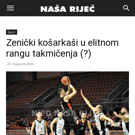
Naša
Sport
riječ
Zenički košarkaši u elitnom
rangu takmičenja (?)
Zenica
25. Augusta 2020.