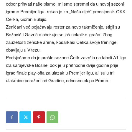
odbor prihvati naše pismo, mi smo spremni da u novoj sezoni
igramo Premijer ligu -rekao je za „Našu riječ“ predsjednik OKK
Čelika, Goran Bulajić.
Zeničani već pojačavaju roster za novo takmičenje, stigli su
Božović i Gavrić a očekuje se još nekoliko igrača. Zbog
zauzetosti zeničke arene, košarkaši Čelika svoje treninge
obavljaju u Vitezu.
Podsjećamo da je prošle sezone Čelik završio na tabeli A1 lige
iza sarajevske Bosne, dok je u prethodne dvije godine prije
igrao finale play-offa za ulazak u Premijer ligu, ali su u tri
utakmice poraženi od Gradine, odnosno ekipe Proma.