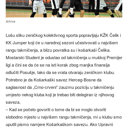
Arhiva
Lošu sliku zeničkog kolektivnog sporta popravljaju KŽK Čelik i
KK Jumper koji će u narednoj sezoni učestvovati u najvišem
rangu takmičenja, a blizu povratka su i košarkaši Čelika.
Mostarski Student je odustao od takmičenja u muškoj Premijer
ligi a čini se da će se na isti korak zbog manjka finansija
odlučiti Posušje, tako da se vrata otvaraju zeničkom klubu.
Potrebno je da Košarkaški savez Herceg-Bosne da
saglasnost da „Crno-crveni“ zauzmu poziciju u takmičenju
umjesto nekog kluba koji je trebao biti delegiran iz njihovog
saveza.
– Kad se počelo govoriti o tome da bi se moglo otvoriti
slobodno mjesto u najvišem rangu takmičenja, mi u klubu smo
uputili pismo namjere Košarkaškom savezu. Ako Upravni