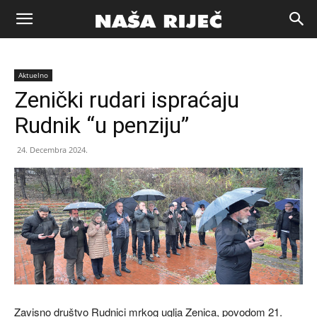
Naša
Aktuelno
riječ
Zenički rudari ispraćaju
Rudnik “u penziju”
Zenica
24. Decembra 2024.
Zavisno društvo Rudnici mrkog uglja Zenica, povodom 21.