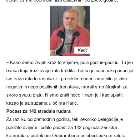
– Kako ćemo živjeti kroz to vrijeme, pola godine-godinu. Tu je i
banka koja traži svoju ratu kredita. Teško je naći neki posao jer
svi traže mlađe radnike. U proteklim decenijama bilo je više
negativnih nego pozitivnih trenutaka, morali smo štrajkati za
skoro svaku platu. Nismo znali hoće li nam je i kad uplatiti -
kazao je sa suzama u očima Karić.
Počast za 142 stradala rudara
Za razliku od prethodnih godina, tek nekoliko delegacije je
položilo cvijeće i odalo počast za 142 poginula zenička
komorata u proteklom Odbrambeno-oslobodilačkom ratu u