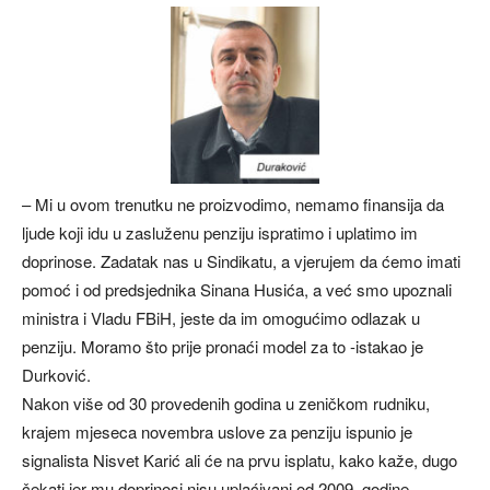
– Mi u ovom trenutku ne proizvodimo, nemamo finansija da
ljude koji idu u zasluženu penziju ispratimo i uplatimo im
doprinose. Zadatak nas u Sindikatu, a vjerujem da ćemo imati
pomoć i od predsjednika Sinana Husića, a već smo upoznali
ministra i Vladu FBiH, jeste da im omogućimo odlazak u
penziju. Moramo što prije pronaći model za to -istakao je
Durković.
Nakon više od 30 provedenih godina u zeničkom rudniku,
krajem mjeseca novembra uslove za penziju ispunio je
signalista Nisvet Karić ali će na prvu isplatu, kako kaže, dugo
čekati jer mu doprinosi nisu uplaćivani od 2009. godine.