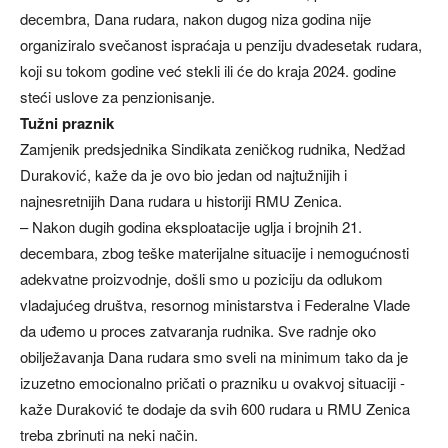
decembra, Dana rudara, nakon dugog niza godina nije
organiziralo svečanost ispraćaja u penziju dvadesetak rudara,
koji su tokom godine već stekli ili će do kraja 2024. godine
steći uslove za penzionisanje.
Tužni praznik
Zamjenik predsjednika Sindikata zeničkog rudnika, Nedžad
Duraković, kaže da je ovo bio jedan od najtužnijih i
najnesretnijih Dana rudara u historiji RMU Zenica.
– Nakon dugih godina eksploatacije uglja i brojnih 21.
decembara, zbog teške materijalne situacije i nemogućnosti
adekvatne proizvodnje, došli smo u poziciju da odlukom
vladajućeg društva, resornog ministarstva i Federalne Vlade
da uđemo u proces zatvaranja rudnika. Sve radnje oko
obilježavanja Dana rudara smo sveli na minimum tako da je
izuzetno emocionalno pričati o prazniku u ovakvoj situaciji -
kaže Duraković te dodaje da svih 600 rudara u RMU Zenica
treba zbrinuti na neki način.