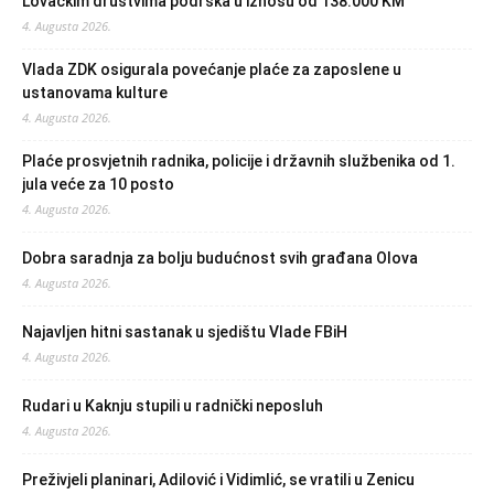
Lovačkim društvima podrška u iznosu od 138.000 KM
4. Augusta 2026.
Vlada ZDK osigurala povećanje plaće za zaposlene u
ustanovama kulture
4. Augusta 2026.
Plaće prosvjetnih radnika, policije i državnih službenika od 1.
jula veće za 10 posto
4. Augusta 2026.
Dobra saradnja za bolju budućnost svih građana Olova
4. Augusta 2026.
Najavljen hitni sastanak u sjedištu Vlade FBiH
4. Augusta 2026.
Rudari u Kaknju stupili u radnički neposluh
4. Augusta 2026.
Preživjeli planinari, Adilović i Vidimlić, se vratili u Zenicu