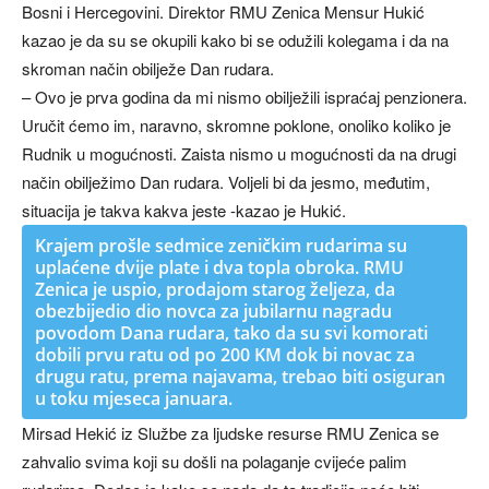
Bosni i Hercegovini. Direktor RMU Zenica Mensur Hukić
kazao je da su se okupili kako bi se odužili kolegama i da na
skroman način obilježe Dan rudara.
– Ovo je prva godina da mi nismo obilježili ispraćaj penzionera.
Uručit ćemo im, naravno, skromne poklone, onoliko koliko je
Rudnik u mogućnosti. Zaista nismo u mogućnosti da na drugi
način obilježimo Dan rudara. Voljeli bi da jesmo, međutim,
situacija je takva kakva jeste -kazao je Hukić.
Krajem prošle sedmice zeničkim rudarima su
uplaćene dvije plate i dva topla obroka. RMU
Zenica je uspio, prodajom starog željeza, da
obezbijedio dio novca za jubilarnu nagradu
povodom Dana rudara, tako da su svi komorati
dobili prvu ratu od po 200 KM dok bi novac za
drugu ratu, prema najavama, trebao biti osiguran
u toku mjeseca januara.
Mirsad Hekić iz Službe za ljudske resurse RMU Zenica se
zahvalio svima koji su došli na polaganje cvijeće palim