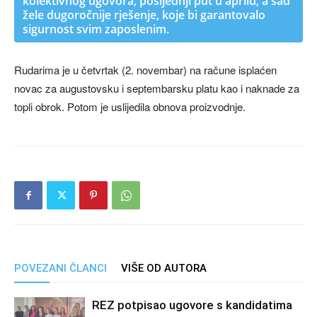
kolektivnog ugovora, posljednji put u aprilu, a sad
žele dugoročnije rješenje, koje bi garantovalo
sigurnost svim zaposlenim.
Rudarima je u četvrtak (2. novembar) na račune isplaćen
novac za augustovsku i septembarsku platu kao i naknade za
topli obrok. Potom je uslijedila obnova proizvodnje.
POVEZANI ČLANCI
VIŠE OD AUTORA
REZ potpisao ugovore s kandidatima