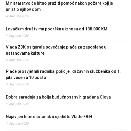
Ministarstvo će hitno pružiti pomoć nakon požara koji je
uništio njihov dom
4. Augusta 2026.
Lovačkim društvima podrška u iznosu od 138.000 KM
4. Augusta 2026.
Vlada ZDK osigurala povećanje plaće za zaposlene u
ustanovama kulture
4. Augusta 2026.
Plaće prosvjetnih radnika, policije i državnih službenika od 1.
jula veće za 10 posto
4. Augusta 2026.
Dobra saradnja za bolju budućnost svih građana Olova
4. Augusta 2026.
Najavljen hitni sastanak u sjedištu Vlade FBiH
4. Augusta 2026.