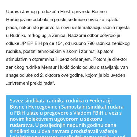
Uprava Javnog preduzeća Elektroprivreda Bosne i
Hercegovine odobrila je prošle sedmice novac za isplatu
plaća, nakon što je usvojila novu sistematizaciju radnih mjesta
u Rudniku mrkog uglja Zenica. Nadzorni odbor potvrdio je
odluke JP EP BiH pa će 154, od ukupno 796 radnika zeničkog
rudnika, postati tehnološkim viškom i zbrinuti isplatom
stimulativnih otpremnina ili penzionisanjem. Potom je direktor
zeničkog rudnika Mensur Hukić donio odluku o stavljanju van
snage odluke od 2. oktobra ove godine, kojom je bio uveden
„privremeni prekid rada“.
Savez sindikata radnika rudnika u Federaciji
Bosne i Hercegovine i Samostalni sindikat rudara
u FBiH ulaze u pregovore s Vladom FBiH u vezi s
novim kolektivnim ugovorom u sektoru
rudarstva. U posljednjih nepunih godinu dana
sindikati su u dva navrata produžavali važenje